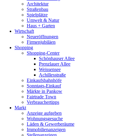
Architektur
Straßenbau
Spielplätze
Umwelt & Natur
Haus + Garten
Wirtschaft
Neueröffnungen
Firmenjubiläen
Shopping
Shopping-Center
Schönhauser Allee
Prenzlauer Allee
Weissensee
Achillesstraße
Einkaufsbahnhöfe
Sonntags-Einkauf
Märkte in Pankow
Fairtrade Town
Verbrauchertipps
Markt
Anzeige aufgeben
Wohnungsgesuche
Läden & Gewerberäume
Immobilienanzeigen
Stellenanzeigen