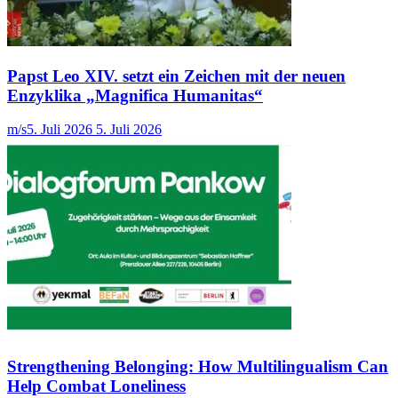
Papst Leo XIV. setzt ein Zeichen mit der neuen
Enzyklika „Magnifica Humanitas“
m/s
5. Juli 2026
5. Juli 2026
Strengthening Belonging: How Multilingualism Can
Help Combat Loneliness