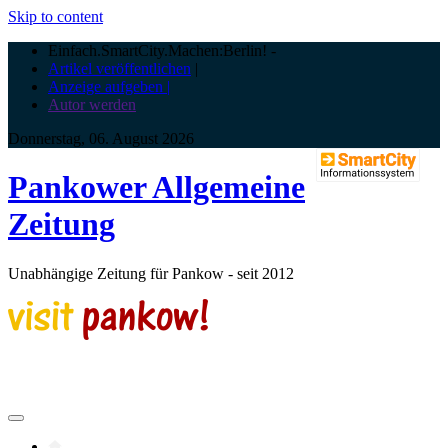
Skip to content
Einfach.SmartCity.Machen:Berlin!
-
Artikel veröffentlichen
|
Anzeige aufgeben |
Autor werden
Donnerstag, 06. August 2026
Pankower Allgemeine
Zeitung
Unabhängige Zeitung für Pankow - seit 2012