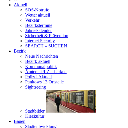
Aktuell
SOS-Notrufe
Wetter aktuell
Verkehr
Bezirkstermine
Jahreskalender
Sicherheit & Prävention
Internet Security
SEARCH – SUCHEN
Bezirk
Neue Nachrichten
Bezirk aktuell
Kommunalpolitik
Ämter – PLZ – Parken
Polizei Aktuell
Pankows 13 Ortsteile
Sightseeing
Stadtbilder
Kiezkultur
Bauen
Stadtentwicklung