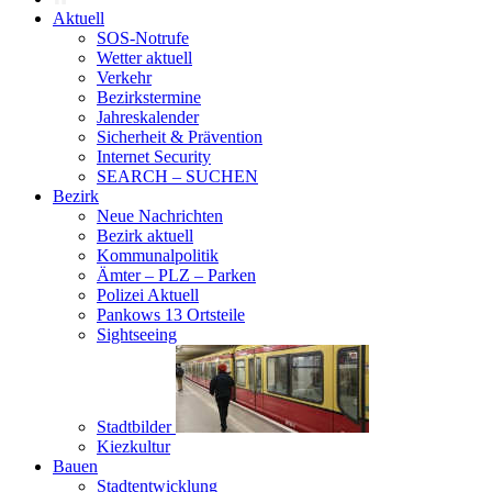
Aktuell
SOS-Notrufe
Wetter aktuell
Verkehr
Bezirkstermine
Jahreskalender
Sicherheit & Prävention
Internet Security
SEARCH – SUCHEN
Bezirk
Neue Nachrichten
Bezirk aktuell
Kommunalpolitik
Ämter – PLZ – Parken
Polizei Aktuell
Pankows 13 Ortsteile
Sightseeing
Stadtbilder
Kiezkultur
Bauen
Stadtentwicklung