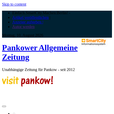
Skip to content
Einfach.SmartCity.Machen:Berlin!
-
Artikel veröffentlichen
|
Anzeige aufgeben |
Autor werden
Montag, 10. August 2026
Pankower Allgemeine
Zeitung
Unabhängige Zeitung für Pankow - seit 2012