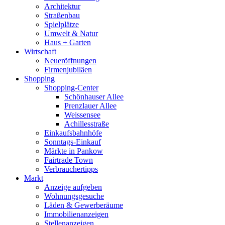
Architektur
Straßenbau
Spielplätze
Umwelt & Natur
Haus + Garten
Wirtschaft
Neueröffnungen
Firmenjubiläen
Shopping
Shopping-Center
Schönhauser Allee
Prenzlauer Allee
Weissensee
Achillesstraße
Einkaufsbahnhöfe
Sonntags-Einkauf
Märkte in Pankow
Fairtrade Town
Verbrauchertipps
Markt
Anzeige aufgeben
Wohnungsgesuche
Läden & Gewerberäume
Immobilienanzeigen
Stellenanzeigen