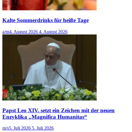
Kalte Sommerdrinks für heiße Tage
a/m
4. August 2026
4. August 2026
Papst Leo XIV. setzt ein Zeichen mit der neuen
Enzyklika „Magnifica Humanitas“
m/s
5. Juli 2026
5. Juli 2026