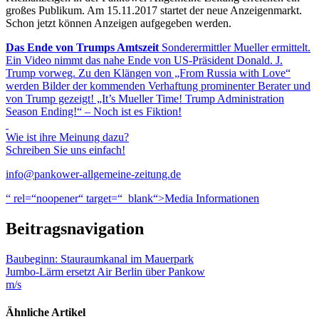
großes Publikum. Am 15.11.2017 startet der neue Anzeigenmarkt.
Schon jetzt können Anzeigen aufgegeben werden.
Das Ende von Trumps Amtszeit
Sonderermittler Mueller ermittelt.
Ein Video nimmt das nahe Ende von US-Präsident Donald. J.
Trump vorweg. Zu den Klängen von „From Russia with Love“
werden Bilder der kommenden Verhaftung prominenter Berater und
von Trump gezeigt! „It’s Mueller Time! Trump Administration
Season Ending!“ – Noch ist es Fiktion!
Wie ist ihre Meinung dazu?
Schreiben Sie uns einfach!
info@pankower-allgemeine-zeitung.de
“ rel=“noopener“ target=“_blank“>Media Informationen
Beitragsnavigation
Baubeginn: Stauraumkanal im Mauerpark
Jumbo-Lärm ersetzt Air Berlin über Pankow
m/s
Ähnliche Artikel