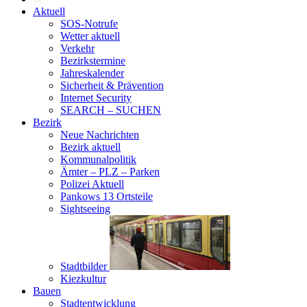
Aktuell
SOS-Notrufe
Wetter aktuell
Verkehr
Bezirkstermine
Jahreskalender
Sicherheit & Prävention
Internet Security
SEARCH – SUCHEN
Bezirk
Neue Nachrichten
Bezirk aktuell
Kommunalpolitik
Ämter – PLZ – Parken
Polizei Aktuell
Pankows 13 Ortsteile
Sightseeing
Stadtbilder
Kiezkultur
Bauen
Stadtentwicklung