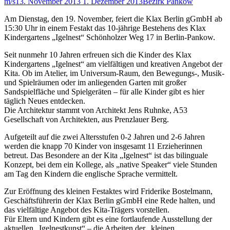
m/s
13. November 2013
1. Dezember 2013
Bezirk Pankow
Am Dienstag, den 19. November, feiert die Klax Berlin gGmbH ab
15:30 Uhr in einem Festakt das 10-jährige Bestehens des Klax
Kindergartens „Igelnest“ Schönholzer Weg 17 in Berlin-Pankow.
Seit nunmehr 10 Jahren erfreuen sich die Kinder des Klax
Kindergartens „Igelnest“ am vielfältigen und kreativen Angebot der
Kita. Ob im Atelier, im Universum-Raum, den Bewegungs-, Musik-
und Spielräumen oder im anliegenden Garten mit großer
Sandspielfläche und Spielgeräten – für alle Kinder gibt es hier
täglich Neues entdecken.
Die Architektur stammt von Architekt Jens Ruhnke, A53
Gesellschaft von Architekten, aus Prenzlauer Berg.
Aufgeteilt auf die zwei Altersstufen 0-2 Jahren und 2-6 Jahren
werden die knapp 70 Kinder von insgesamt 11 Erzieherinnen
betreut. Das Besondere an der Kita „Igelnest“ ist das bilinguale
Konzept, bei dem ein Kollege, als „native Speaker“ viele Stunden
am Tag den Kindern die englische Sprache vermittelt.
Zur Eröffnung des kleinen Festaktes wird Friderike Bostelmann,
Geschäftsführerin der Klax Berlin gGmbH eine Rede halten, und
das vielfältige Angebot des Kita-Trägers vorstellen.
Für Eltern und Kindern gibt es eine fortlaufende Ausstellung der
aktuellen „Igelnestkunst“ – die Arbeiten der „kleinen