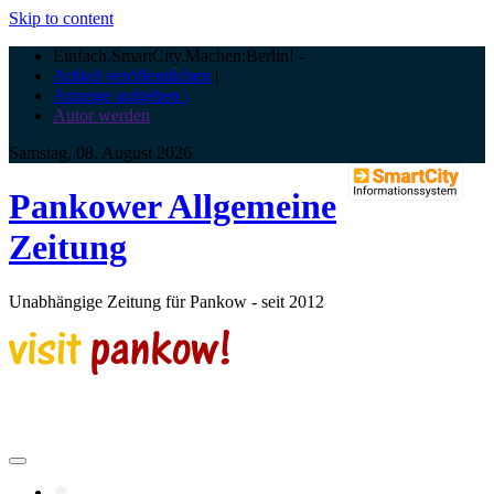
Skip to content
Einfach.SmartCity.Machen:Berlin!
-
Artikel veröffentlichen
|
Anzeige aufgeben |
Autor werden
Samstag, 08. August 2026
Pankower Allgemeine
Zeitung
Unabhängige Zeitung für Pankow - seit 2012