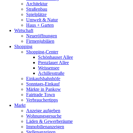
Architektur
Straßenbau
Spielplätze
Umwelt & Natur
Haus + Garten
Wirtschaft
Neueröffnungen
Firmenjubiläen
Shopping
Shopping-Center
Schönhauser Allee
Prenzlauer Allee
Weissensee
Achillesstraße
Einkaufsbahnhöfe
Sonntags-Einkauf
Märkte in Pankow
Fairtrade Town
Verbrauchertipps
Markt
Anzeige aufgeben
Wohnungsgesuche
Läden & Gewerberäume
Immobilienanzeigen
Stellenanzeigen