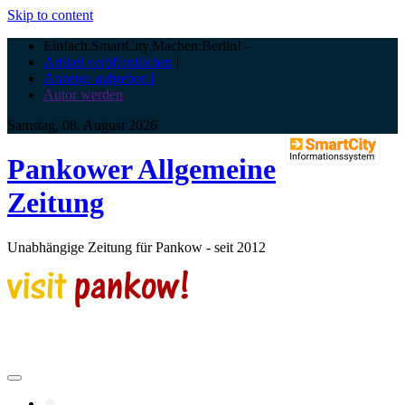
Skip to content
Einfach.SmartCity.Machen:Berlin!
-
Artikel veröffentlichen
|
Anzeige aufgeben |
Autor werden
Samstag, 08. August 2026
Pankower Allgemeine
Zeitung
Unabhängige Zeitung für Pankow - seit 2012