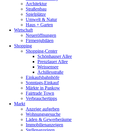
Architektur
Straßenbau
Spielplätze
Umwelt & Natur
Haus + Garten
Wirtschaft
Neueröffnungen
Firmenjubiläen
Shopping
Shopping-Center
Schönhauser Allee
Prenzlauer Allee
Weissensee
Achillesstraße
Einkaufsbahnhöfe
Sonntags-Einkauf
Märkte in Pankow
Fairtrade Town
Verbrauchertipps
Markt
Anzeige aufgeben
Wohnungsgesuche
Läden & Gewerberäume
Immobilienanzeigen
Stellenanzeigen