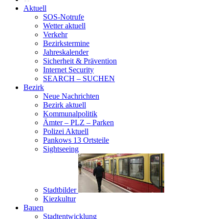
Aktuell
SOS-Notrufe
Wetter aktuell
Verkehr
Bezirkstermine
Jahreskalender
Sicherheit & Prävention
Internet Security
SEARCH – SUCHEN
Bezirk
Neue Nachrichten
Bezirk aktuell
Kommunalpolitik
Ämter – PLZ – Parken
Polizei Aktuell
Pankows 13 Ortsteile
Sightseeing
Stadtbilder
Kiezkultur
Bauen
Stadtentwicklung