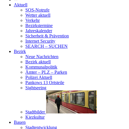
Aktuell
SOS-Notrufe
Wetter aktuell
Verkehr
Bezirkstermine
Jahreskalender
Sicherheit & Prävention
Internet Security
SEARCH – SUCHEN
Bezirk
Neue Nachrichten
Bezirk aktuell
Kommunalpolitik
Ämter – PLZ – Parken
Polizei Aktuell
Pankows 13 Ortsteile
Sightseeing
Stadtbilder
Kiezkultur
Bauen
Stadtentwicklung