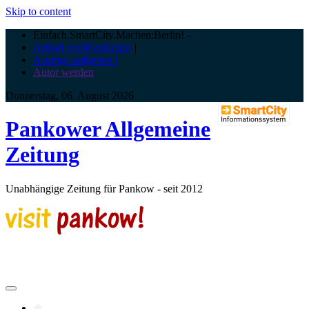
Skip to content
Einfach.SmartCity.Machen:Berlin!
-
Artikel veröffentlichen
|
Anzeige aufgeben |
Autor werden
Donnerstag, 06. August 2026
Pankower Allgemeine
Zeitung
Unabhängige Zeitung für Pankow - seit 2012