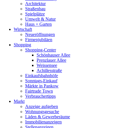
Architektur
Straßenbau
Spielplätze
Umwelt & Natur
Haus + Garten
Wirtschaft
Neueröffnungen
Firmenjubiläen
Shopping
Shopping-Center
Schönhauser Allee
Prenzlauer Allee
Weissensee
Achillesstraße
Einkaufsbahnhöfe
Sonntags-Einkauf
Märkte in Pankow
Fairtrade Town
Verbrauchertipps
Markt
Anzeige aufgeben
Wohnungsgesuche
Läden & Gewerberäume
Immobilienanzeigen
Stellenanzeigen