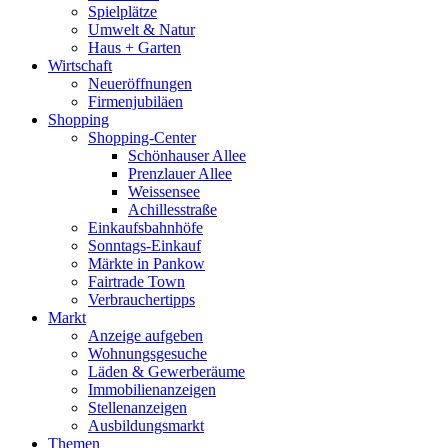
Spielplätze
Umwelt & Natur
Haus + Garten
Wirtschaft
Neueröffnungen
Firmenjubiläen
Shopping
Shopping-Center
Schönhauser Allee
Prenzlauer Allee
Weissensee
Achillesstraße
Einkaufsbahnhöfe
Sonntags-Einkauf
Märkte in Pankow
Fairtrade Town
Verbrauchertipps
Markt
Anzeige aufgeben
Wohnungsgesuche
Läden & Gewerberäume
Immobilienanzeigen
Stellenanzeigen
Ausbildungsmarkt
Themen