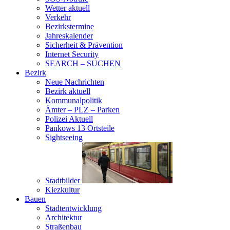
Wetter aktuell
Verkehr
Bezirkstermine
Jahreskalender
Sicherheit & Prävention
Internet Security
SEARCH – SUCHEN
Bezirk
Neue Nachrichten
Bezirk aktuell
Kommunalpolitik
Ämter – PLZ – Parken
Polizei Aktuell
Pankows 13 Ortsteile
Sightseeing
Stadtbilder
Kiezkultur
Bauen
Stadtentwicklung
Architektur
Straßenbau