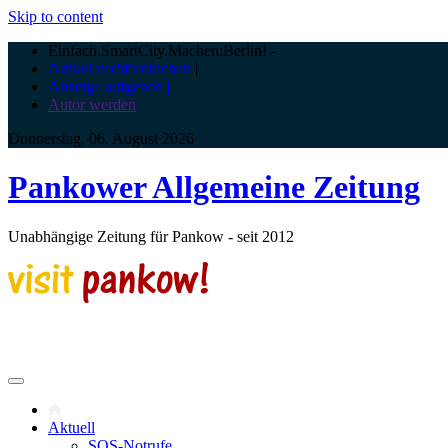
Skip to content
Einfach.SmartCity.Machen:Berlin!
-
Artikel veröffentlichen
|
Anzeige aufgeben |
Autor werden
Donnerstag, 06. August 2026
Pankower Allgemeine Zeitung
Unabhängige Zeitung für Pankow - seit 2012
Aktuell
SOS-Notrufe