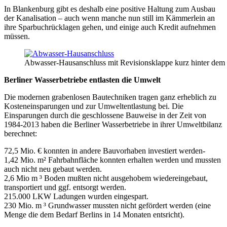
In Blankenburg gibt es deshalb eine positive Haltung zum Ausbau
der Kanalisation – auch wenn manche nun still im Kämmerlein an
ihre Sparbuchrücklagen gehen, und einige auch Kredit aufnehmen
müssen.
Abwasser-Hausanschluss mit Revisionsklappe kurz hinter dem
Berliner Wasserbetriebe entlasten die Umwelt
Die modernen grabenlosen Bautechniken tragen ganz erheblich zu
Kosteneinsparungen und zur Umweltentlastung bei. Die
Einsparungen durch die geschlossene Bauweise in der Zeit von
1984-2013 haben die Berliner Wasserbetriebe in ihrer Umweltbilanz
berechnet:
72,5 Mio. € konnten in andere Bauvorhaben investiert werden-
1,42 Mio. m² Fahrbahnfläche konnten erhalten werden und mussten
auch nicht neu gebaut werden.
2,6 Mio m ³ Boden mußten nicht ausgehobem wiedereingebaut,
transportiert und ggf. entsorgt werden.
215.000 LKW Ladungen wurden eingespart.
230 Mio. m ³ Grundwasser mussten nicht gefördert werden (eine
Menge die dem Bedarf Berlins in 14 Monaten entsricht).