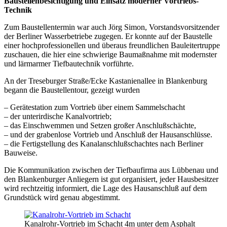
Baustellenbesichtigung und Einsatz moderner Vortriebs-
Technik
Zum Baustellentermin war auch Jörg Simon, Vorstandsvorsitzender
der Berliner Wasserbetriebe zugegen. Er konnte auf der Baustelle
einer hochprofessionellen und überaus freundlichen Bauleitertruppe
zuschauen, die hier eine schwierige Baumaßnahme mit modernster
und lärmarmer Tiefbautechnik vorführte.
An der Treseburger Straße/Ecke Kastanienallee in Blankenburg
begann die Baustellentour, gezeigt wurden
– Gerätestation zum Vortrieb über einem Sammelschacht
– der unterirdische Kanalvortrieb;
– das Einschwemmen und Setzen großer Anschlußschächte,
– und der grabenlose Vortrieb und Anschluß der Hausanschlüsse.
– die Fertigstellung des Kanalanschlußschachtes nach Berliner
Bauweise.
Die Kommunikation zwischen der Tiefbaufirma aus Lübbenau und
den Blankenburger Anliegern ist gut organisiert, jeder Hausbesitzer
wird rechtzeitig informiert, die Lage des Hausanschluß auf dem
Grundstück wird genau abgestimmt.
Kanalrohr-Vortrieb im Schacht 4m unter dem Asphalt