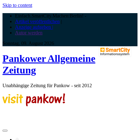
Skip to content
Einfach.SmartCity.Machen:Berlin!
-
Artikel veröffentlichen
|
Anzeige aufgeben |
Autor werden
Sonntag, 09. August 2026
Pankower Allgemeine
Zeitung
Unabhängige Zeitung für Pankow - seit 2012