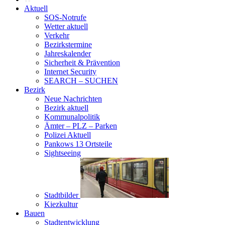
Aktuell
SOS-Notrufe
Wetter aktuell
Verkehr
Bezirkstermine
Jahreskalender
Sicherheit & Prävention
Internet Security
SEARCH – SUCHEN
Bezirk
Neue Nachrichten
Bezirk aktuell
Kommunalpolitik
Ämter – PLZ – Parken
Polizei Aktuell
Pankows 13 Ortsteile
Sightseeing
Stadtbilder
Kiezkultur
Bauen
Stadtentwicklung