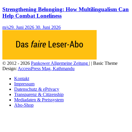
Strengthening Belonging: How Multilingualism Can
Help Combat Loneliness
m/s
29. Juni 2026
30. Juni 2026
© 2012 - 2026
Pankower Allgemeine Zeitung
| | Basic Theme
Design:
AccessPress Mag, Kathmandu
Kontakt
Impressum
Datenschutz & ePrivacy
Transparenz & Citizenship
Mediadaten & Preissystem
Abo-Shop