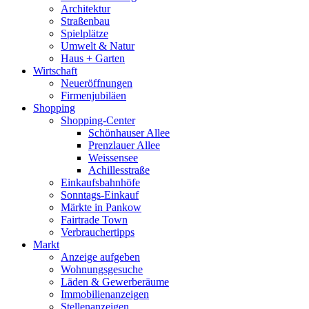
Architektur
Straßenbau
Spielplätze
Umwelt & Natur
Haus + Garten
Wirtschaft
Neueröffnungen
Firmenjubiläen
Shopping
Shopping-Center
Schönhauser Allee
Prenzlauer Allee
Weissensee
Achillesstraße
Einkaufsbahnhöfe
Sonntags-Einkauf
Märkte in Pankow
Fairtrade Town
Verbrauchertipps
Markt
Anzeige aufgeben
Wohnungsgesuche
Läden & Gewerberäume
Immobilienanzeigen
Stellenanzeigen