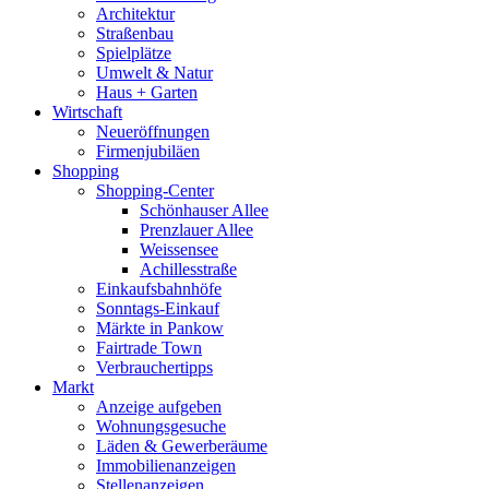
Architektur
Straßenbau
Spielplätze
Umwelt & Natur
Haus + Garten
Wirtschaft
Neueröffnungen
Firmenjubiläen
Shopping
Shopping-Center
Schönhauser Allee
Prenzlauer Allee
Weissensee
Achillesstraße
Einkaufsbahnhöfe
Sonntags-Einkauf
Märkte in Pankow
Fairtrade Town
Verbrauchertipps
Markt
Anzeige aufgeben
Wohnungsgesuche
Läden & Gewerberäume
Immobilienanzeigen
Stellenanzeigen