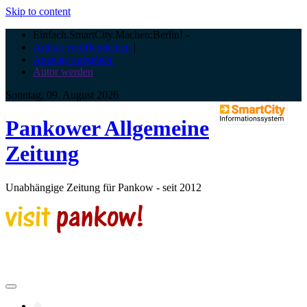
Skip to content
Einfach.SmartCity.Machen:Berlin!
-
Artikel veröffentlichen
|
Anzeige aufgeben |
Autor werden
Sonntag, 09. August 2026
Pankower Allgemeine
Zeitung
Unabhängige Zeitung für Pankow - seit 2012