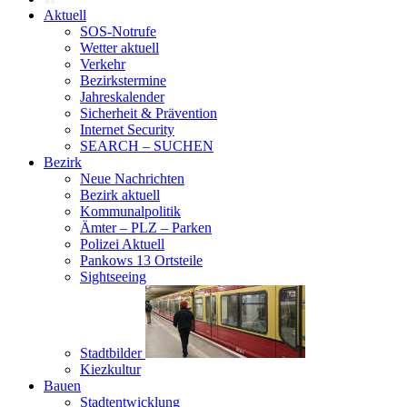
Aktuell
SOS-Notrufe
Wetter aktuell
Verkehr
Bezirkstermine
Jahreskalender
Sicherheit & Prävention
Internet Security
SEARCH – SUCHEN
Bezirk
Neue Nachrichten
Bezirk aktuell
Kommunalpolitik
Ämter – PLZ – Parken
Polizei Aktuell
Pankows 13 Ortsteile
Sightseeing
Stadtbilder
Kiezkultur
Bauen
Stadtentwicklung