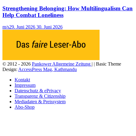
Strengthening Belonging: How Multilingualism Can
Help Combat Loneliness
m/s
29. Juni 2026
30. Juni 2026
© 2012 - 2026
Pankower Allgemeine Zeitung
| | Basic Theme
Design:
AccessPress Mag, Kathmandu
Kontakt
Impressum
Datenschutz & ePrivacy
Transparenz & Citizenship
Mediadaten & Preissystem
Abo-Shop