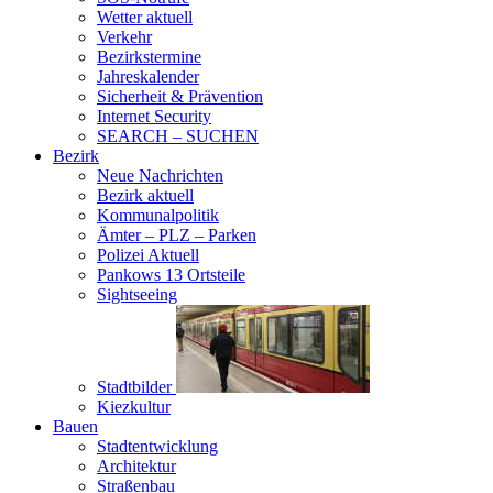
Wetter aktuell
Verkehr
Bezirkstermine
Jahreskalender
Sicherheit & Prävention
Internet Security
SEARCH – SUCHEN
Bezirk
Neue Nachrichten
Bezirk aktuell
Kommunalpolitik
Ämter – PLZ – Parken
Polizei Aktuell
Pankows 13 Ortsteile
Sightseeing
Stadtbilder
Kiezkultur
Bauen
Stadtentwicklung
Architektur
Straßenbau