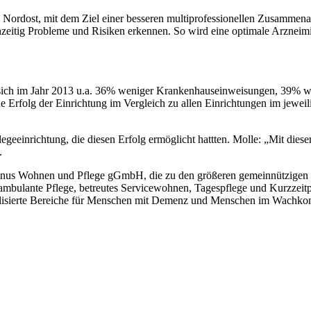
 Nordost, mit dem Ziel einer besseren multiprofessionellen Zusammena
eitig Probleme und Risiken erkennen. So wird eine optimale Arzneimit
n sich im Jahr 2013 u.a. 36% weniger Krankenhauseinweisungen, 39% we
e Erfolg der Einrichtung im Vergleich zu allen Einrichtungen im jewe
flegeeinrichtung, die diesen Erfolg ermöglicht hattten. Molle: „Mit di
.
nus Wohnen und Pflege gGmbH, die zu den größeren gemeinnützigen Trä
mbulante Pflege, betreutes Servicewohnen, Tagespflege und Kurzzeitp
lisierte Bereiche für Menschen mit Demenz und Menschen im Wachkom