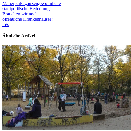
Mauerpark: „außergewöhnliche
stadtpolitische Bedeutung“
Brauchen wir noch
öffentliche Krankenhäuser?
m/s
Ähnliche Artikel