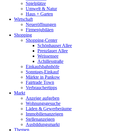
Spielplätze
Umwelt & Natur
Haus + Garten
Wirtschaft
Neueröffnungen
Firmenjubiläen
Shopping
Shopping-Center
Schönhauser Allee
Prenzlauer Allee
Weissensee
Achillesstraße
Einkaufsbahnhöfe
Sonntags-Einkauf
Märkte in Pankow
Fairtrade Town
Verbrauchertipps
Markt
Anzeige aufgeben
Wohnungsgesuche
Läden & Gewerberäume
Immobilienanzeigen
Stellenanzeigen
Ausbildungsmarkt
Themen