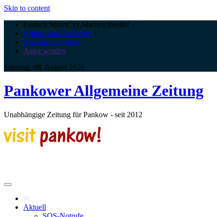
Skip to content
Einfach.SmartCity.Machen:Berlin!
-
Artikel veröffentlichen
|
Anzeige aufgeben |
Autor werden
Samstag, 08. August 2026
Pankower Allgemeine Zeitung
Unabhängige Zeitung für Pankow - seit 2012
Aktuell
SOS-Notrufe