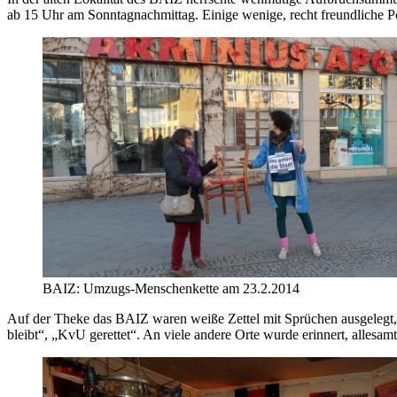
ab 15 Uhr am Sonntagnachmittag. Einige wenige, recht freundliche P
BAIZ: Umzugs-Menschenkette am 23.2.2014
Auf der Theke das BAIZ waren weiße Zettel mit Sprüchen ausgelegt, 
bleibt“, „KvU gerettet“. An viele andere Orte wurde erinnert, allesam