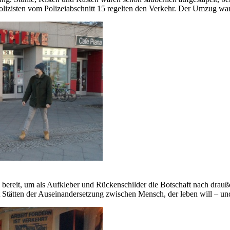
olizisten vom Polizeiabschnitt 15 regelten den Verkehr. Der Umzug w
bereit, um als Aufkleber und Rückenschilder die Botschaft nach drau
t Stätten der Auseinandersetzung zwischen Mensch, der leben will – und 