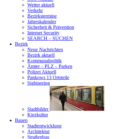
Wetter aktuell
Verkehr
Bezirkstermine
Jahreskalender
Sicherheit & Prävention
Internet Security
SEARCH – SUCHEN
Bezirk
Neue Nachrichten
Bezirk aktuell
Kommunalpolitik
Ämter – PLZ – Parken
Polizei Aktuell
Pankows 13 Ortsteile
Sightseeing
Stadtbilder
Kiezkultur
Bauen
Stadtentwicklung
Architektur
Straßenbau