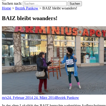
Suchen nach:
Home
>
Bezirk Pankow
>
BAIZ bleibt woanders!
BAIZ bleibt woanders!
m/s
24. Februar 2014
24. März 2014
Bezirk Pankow
In der alten Lokalität des BAIZ herrschte wehmütige Aufbruchstimmu