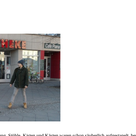
ng. Stühle, Kisten und Kästen waren schon säuberlich aufgestapelt, b