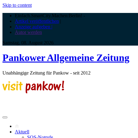
Skip to content
Einfach.SmartCity.Machen:Berlin!
-
Artikel veröffentlichen
|
Anzeige aufgeben |
Autor werden
Samstag, 08. August 2026
Pankower Allgemeine Zeitung
Unabhängige Zeitung für Pankow - seit 2012
Aktuell
SOS-Notrufe