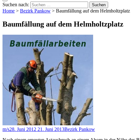
Suchen nach:
Home
>
Bezirk Pankow
>
Baumfällung auf dem Helmholtzplatz
Baumfällung auf dem Helmholtzplatz
m/s
28. Juni 2012
21. Juni 2013
Bezirk Pankow
Nach einem erneuten Astausbruch an einem Ahorn in der Nähe des Bol