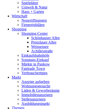
Spielplätze
Umwelt & Natur
Haus + Garten
Wirtschaft
Neueröffnungen
Firmenjubiläen
Shopping
Shopping-Center
Schönhauser Allee
Prenzlauer Allee
Weissensee
Achillesstraße
Einkaufsbahnhöfe
Sonntags-Einkauf
Märkte in Pankow
Fairtrade Town
Verbrauchertipps
Markt
Anzeige aufgeben
Wohnungsgesuche
Läden & Gewerberäume
Immobilienanzeigen
Stellenanzeigen
Ausbildungsmarkt
Themen