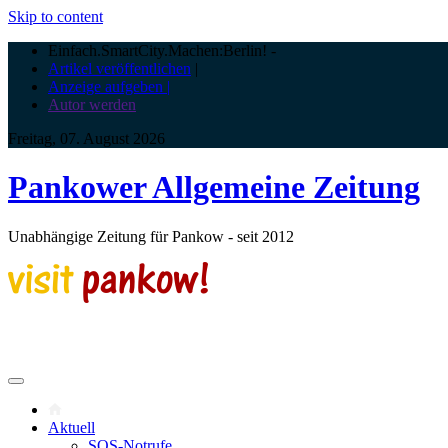
Skip to content
Einfach.SmartCity.Machen:Berlin!
-
Artikel veröffentlichen
|
Anzeige aufgeben |
Autor werden
Freitag, 07. August 2026
Pankower Allgemeine Zeitung
Unabhängige Zeitung für Pankow - seit 2012
Aktuell
SOS-Notrufe