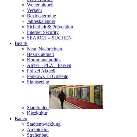
Wetter aktuell
Verkehr
Bezirkstermine
Jahreskalender
Sicherheit & Prävention
Internet Security
SEARCH – SUCHEN
Bezirk
Neue Nachrichten
Bezirk aktuell
Kommunalpolitik
Ämter – PLZ – Parken
Polizei Aktuell
Pankows 13 Ortsteile
Sightseeing
Stadtbilder
Kiezkultur
Bauen
Stadtentwicklung
Architektur
Straßenbau