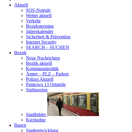
Aktuell
SOS-Notrufe
Wetter aktuell
Verkehr
Bezirkstermine
Jahreskalender
Sicherheit & Prävention
Internet Security
SEARCH – SUCHEN
Bezirk
Neue Nachrichten
Bezirk aktuell
Kommunalpolitik
Ämter – PLZ – Parken
Polizei Aktuell
Pankows 13 Ortsteile
Sightseeing
Stadtbilder
Kiezkultur
Bauen
Stadtentwicklung