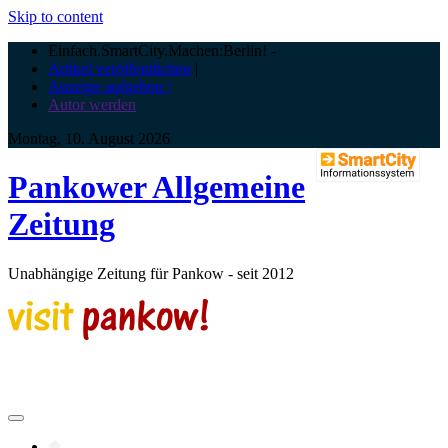
Skip to content
Einfach.SmartCity.Machen:Berlin!
-
Artikel veröffentlichen
|
Anzeige aufgeben |
Autor werden
Montag, 10. August 2026
Pankower Allgemeine
Zeitung
Unabhängige Zeitung für Pankow - seit 2012