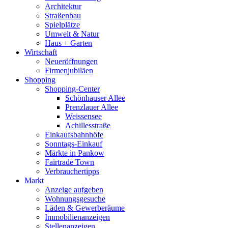
Architektur
Straßenbau
Spielplätze
Umwelt & Natur
Haus + Garten
Wirtschaft
Neueröffnungen
Firmenjubiläen
Shopping
Shopping-Center
Schönhauser Allee
Prenzlauer Allee
Weissensee
Achillesstraße
Einkaufsbahnhöfe
Sonntags-Einkauf
Märkte in Pankow
Fairtrade Town
Verbrauchertipps
Markt
Anzeige aufgeben
Wohnungsgesuche
Läden & Gewerberäume
Immobilienanzeigen
Stellenanzeigen