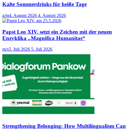
Kalte Sommerdrinks für heiße Tage
a/m
4. August 2026
4. August 2026
Papst Leo XIV. setzt ein Zeichen mit der neuen
Enzyklika „Magnifica Humanitas“
m/s
5. Juli 2026
5. Juli 2026
Strengthening Belonging: How Multilingualism Can