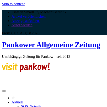
Skip to content
Einfach.SmartCity.Machen:Berlin!
-
Artikel veröffentlichen
|
Anzeige aufgeben |
Autor werden
Freitag, 07. August 2026
Pankower Allgemeine Zeitung
Unabhängige Zeitung für Pankow - seit 2012
Aktuell
SOS-Notrufe