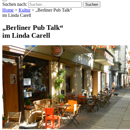
Suchen nach:
Home
>
Kultur
>
„Berliner Pub Talk“
im Linda Carell
„Berliner Pub Talk“
im Linda Carell