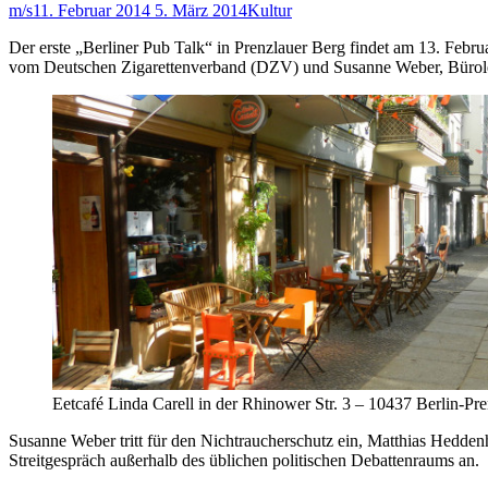
m/s
11. Februar 2014
5. März 2014
Kultur
Der erste „Berliner Pub Talk“ in Prenzlauer Berg findet am 13. Febr
vom Deutschen Zigarettenverband (DZV) und Susanne Weber, Büroleit
Eetcafé Linda Carell in der Rhinower Str. 3 – 10437 Berlin-Pr
Susanne Weber tritt für den Nichtraucherschutz ein, Matthias Hedden
Streitgespräch außerhalb des üblichen politischen Debattenraums an.