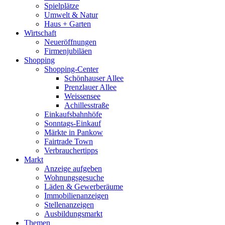
Spielplätze
Umwelt & Natur
Haus + Garten
Wirtschaft
Neueröffnungen
Firmenjubiläen
Shopping
Shopping-Center
Schönhauser Allee
Prenzlauer Allee
Weissensee
Achillesstraße
Einkaufsbahnhöfe
Sonntags-Einkauf
Märkte in Pankow
Fairtrade Town
Verbrauchertipps
Markt
Anzeige aufgeben
Wohnungsgesuche
Läden & Gewerberäume
Immobilienanzeigen
Stellenanzeigen
Ausbildungsmarkt
Themen