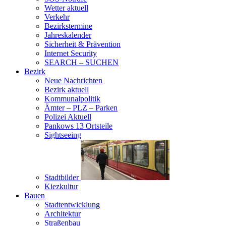
Wetter aktuell
Verkehr
Bezirkstermine
Jahreskalender
Sicherheit & Prävention
Internet Security
SEARCH – SUCHEN
Bezirk
Neue Nachrichten
Bezirk aktuell
Kommunalpolitik
Ämter – PLZ – Parken
Polizei Aktuell
Pankows 13 Ortsteile
Sightseeing
Stadtbilder
Kiezkultur
Bauen
Stadtentwicklung
Architektur
Straßenbau