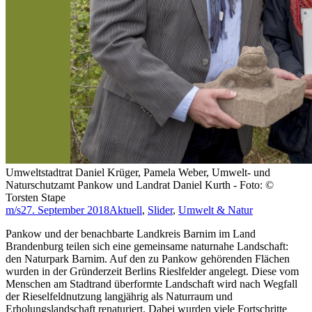
Umweltstadtrat Daniel Krüger, Pamela Weber, Umwelt- und
Naturschutzamt Pankow und Landrat Daniel Kurth - Foto: ©
Torsten Stape
m/s
27. September 2018
Aktuell
,
Slider
,
Umwelt & Natur
Pankow und der benachbarte Landkreis Barnim im Land
Brandenburg teilen sich eine gemeinsame naturnahe Landschaft:
den Naturpark Barnim. Auf den zu Pankow gehörenden Flächen
wurden in der Gründerzeit Berlins Rieslfelder angelegt. Diese vom
Menschen am Stadtrand überformte Landschaft wird nach Wegfall
der Rieselfeldnutzung langjährig als Naturraum und
Erholungslandschaft renaturiert. Dabei wurden viele Fortschritte