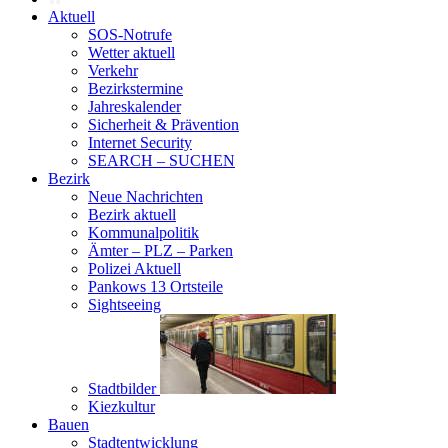
Aktuell
SOS-Notrufe
Wetter aktuell
Verkehr
Bezirkstermine
Jahreskalender
Sicherheit & Prävention
Internet Security
SEARCH – SUCHEN
Bezirk
Neue Nachrichten
Bezirk aktuell
Kommunalpolitik
Ämter – PLZ – Parken
Polizei Aktuell
Pankows 13 Ortsteile
Sightseeing
Stadtbilder
Kiezkultur
Bauen
Stadtentwicklung