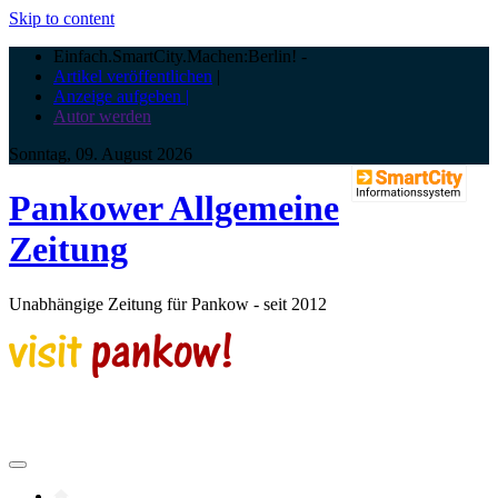
Skip to content
Einfach.SmartCity.Machen:Berlin!
-
Artikel veröffentlichen
|
Anzeige aufgeben |
Autor werden
Sonntag, 09. August 2026
Pankower Allgemeine
Zeitung
Unabhängige Zeitung für Pankow - seit 2012