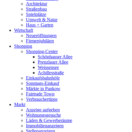
Architektur
Straßenbau
Spielplätze
Umwelt & Natur
Haus + Garten
Wirtschaft
Neueröffnungen
Firmenjubiläen
Shopping
Shopping-Center
Schönhauser Allee
Prenzlauer Allee
Weissensee
Achillesstraße
Einkaufsbahnhöfe
Sonntags-Einkauf
Märkte in Pankow
Fairtrade Town
Verbrauchertipps
Markt
Anzeige aufgeben
Wohnungsgesuche
Läden & Gewerberäume
Immobilienanzeigen
Stellenanzeigen