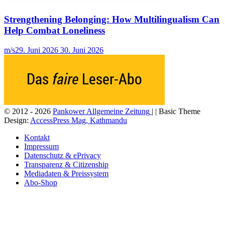
Strengthening Belonging: How Multilingualism Can
Help Combat Loneliness
m/s
29. Juni 2026
30. Juni 2026
© 2012 - 2026
Pankower Allgemeine Zeitung
| | Basic Theme
Design:
AccessPress Mag, Kathmandu
Kontakt
Impressum
Datenschutz & ePrivacy
Transparenz & Citizenship
Mediadaten & Preissystem
Abo-Shop