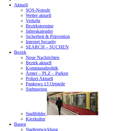
Aktuell
SOS-Notrufe
Wetter aktuell
Verkehr
Bezirkstermine
Jahreskalender
Sicherheit & Prävention
Internet Security
SEARCH – SUCHEN
Bezirk
Neue Nachrichten
Bezirk aktuell
Kommunalpolitik
Ämter – PLZ – Parken
Polizei Aktuell
Pankows 13 Ortsteile
Sightseeing
Stadtbilder
Kiezkultur
Bauen
Stadtentwicklung