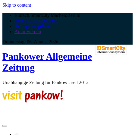
Skip to content
Einfach.SmartCity.Machen:Berlin!
-
Artikel veröffentlichen
|
Anzeige aufgeben |
Autor werden
Donnerstag, 06. August 2026
Pankower Allgemeine
Zeitung
Unabhängige Zeitung für Pankow - seit 2012