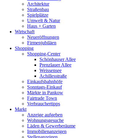
Architektur
Straßenbau
Spielplätze
Umwelt & Natur
Haus + Garten
Wirtschaft
Neueröffnungen
Firmenjubiläen
Shopping
Shopping-Center
Schönhauser Allee
Prenzlauer Allee
Weissensee
Achillesstraße
Einkaufsbahnhöfe
Sonntags-Einkauf
Märkte in Pankow
Fairtrade Town
Verbrauchertipps
Markt
Anzeige aufgeben
Wohnungsgesuche
Läden & Gewerberäume
Immobilienanzeigen
Stellenanzeigen