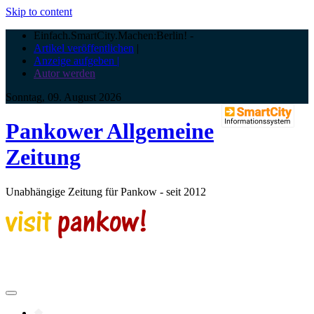
Skip to content
Einfach.SmartCity.Machen:Berlin!
-
Artikel veröffentlichen
|
Anzeige aufgeben |
Autor werden
Sonntag, 09. August 2026
Pankower Allgemeine
Zeitung
Unabhängige Zeitung für Pankow - seit 2012