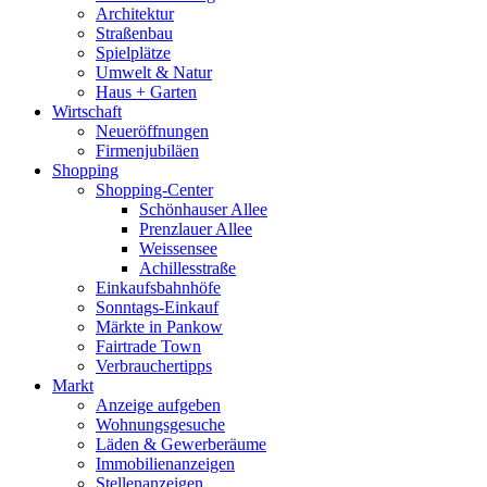
Architektur
Straßenbau
Spielplätze
Umwelt & Natur
Haus + Garten
Wirtschaft
Neueröffnungen
Firmenjubiläen
Shopping
Shopping-Center
Schönhauser Allee
Prenzlauer Allee
Weissensee
Achillesstraße
Einkaufsbahnhöfe
Sonntags-Einkauf
Märkte in Pankow
Fairtrade Town
Verbrauchertipps
Markt
Anzeige aufgeben
Wohnungsgesuche
Läden & Gewerberäume
Immobilienanzeigen
Stellenanzeigen