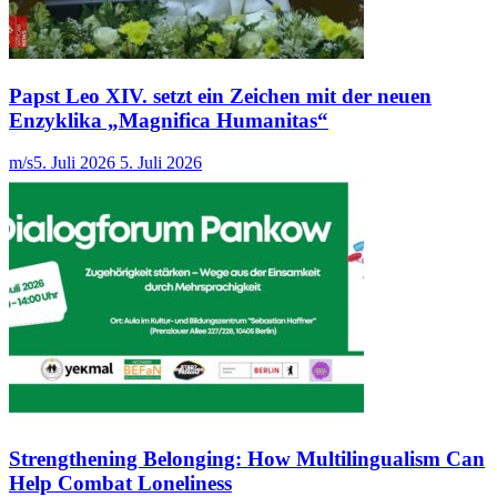
Papst Leo XIV. setzt ein Zeichen mit der neuen
Enzyklika „Magnifica Humanitas“
m/s
5. Juli 2026
5. Juli 2026
Strengthening Belonging: How Multilingualism Can
Help Combat Loneliness