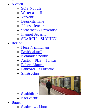
Aktuell
SOS-Notrufe
Wetter aktuell
Verkehr
Bezirkstermine
Jahreskalender
Sicherheit & Prävention
Internet Security
SEARCH – SUCHEN
Bezirk
Neue Nachrichten
Bezirk aktuell
Kommunalpolitik
Ämter – PLZ – Parken
Polizei Aktuell
Pankows 13 Ortsteile
Sightseeing
Stadtbilder
Kiezkultur
Bauen
Stadtentwicklung