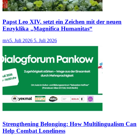
Papst Leo XIV. setzt ein Zeichen mit der neuen
Enzyklika „Magnifica Humanitas“
m/s
5. Juli 2026
5. Juli 2026
Strengthening Belonging: How Multilingualism Can
Help Combat Loneliness