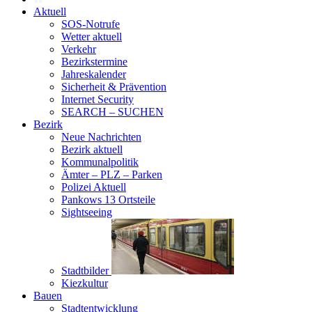
Aktuell
SOS-Notrufe
Wetter aktuell
Verkehr
Bezirkstermine
Jahreskalender
Sicherheit & Prävention
Internet Security
SEARCH – SUCHEN
Bezirk
Neue Nachrichten
Bezirk aktuell
Kommunalpolitik
Ämter – PLZ – Parken
Polizei Aktuell
Pankows 13 Ortsteile
Sightseeing
Stadtbilder
Kiezkultur
Bauen
Stadtentwicklung