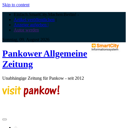
Skip to content
Einfach.SmartCity.Machen:Berlin!
-
Artikel veröffentlichen
|
Anzeige aufgeben |
Autor werden
Sonntag, 09. August 2026
Pankower Allgemeine
Zeitung
Unabhängige Zeitung für Pankow - seit 2012