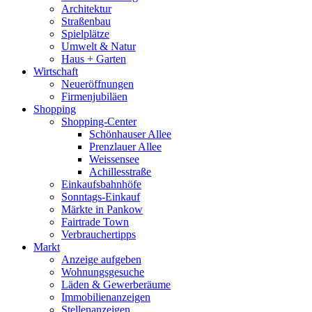
Architektur
Straßenbau
Spielplätze
Umwelt & Natur
Haus + Garten
Wirtschaft
Neueröffnungen
Firmenjubiläen
Shopping
Shopping-Center
Schönhauser Allee
Prenzlauer Allee
Weissensee
Achillesstraße
Einkaufsbahnhöfe
Sonntags-Einkauf
Märkte in Pankow
Fairtrade Town
Verbrauchertipps
Markt
Anzeige aufgeben
Wohnungsgesuche
Läden & Gewerberäume
Immobilienanzeigen
Stellenanzeigen