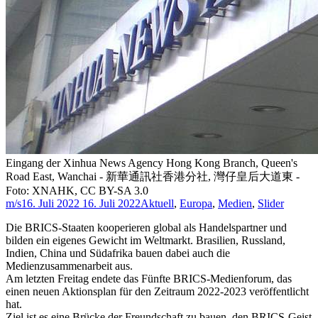
Eingang der Xinhua News Agency Hong Kong Branch, Queen's
Road East, Wanchai - 新華通訊社香港分社, 灣仔皇后大道東 -
Foto: XNAHK, CC BY-SA 3.0
m/s
16. Juli 2022
16. Juli 2022
Aktuell
,
Europa
,
Medien
,
Slider
Die BRICS-Staaten kooperieren global als Handelspartner und
bilden ein eigenes Gewicht im Weltmarkt. Brasilien, Russland,
Indien, China und Südafrika bauen dabei auch die
Medienzusammenarbeit aus.
Am letzten Freitag endete das Fünfte BRICS-Medienforum, das
einen neuen Aktionsplan für den Zeitraum 2022-2023 veröffentlicht
hat.
Ziel ist es eine Brücke der Freundschaft zu bauen, den BRICS-Geist