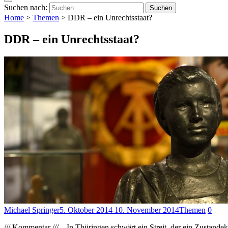
Suchen nach:
Home
>
Themen
>
DDR – ein Unrechtsstaat?
DDR – ein Unrechtsstaat?
Michael Springer
5. Oktober 2014
10. November 2014
Themen
0
/// Kommentar /// – In Thüringen schwärt ein Streit, der ein Zustandek