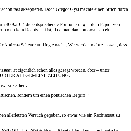
 schon fast akzeptieren. Doch Gregor Gysi machte einen Strich durch
g am 30.9.2014 die entsprechende Formulierung in dem Papier von
nn man kein Rechtsstaat ist, dass man dann automatisch ein
är Andreas Scheuer und legte nach. „Wir werden nicht zulassen, dass
t ist eigentlich schon alles gesagt worden, aber – unter
KFURTER ALLGEMEINE ZEITUNG.
xt kristalliert:
istischen, sondern um einen politischen Begriff.“
en allerletzten Versuch gegeben, so etwas wie ein Rechtsstaat zu
0 (GBl. I S. 299) Artikel 1, Absatz 1 heißt es: „Die Deutsche