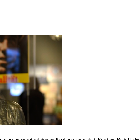
ommen einer rot-rot-grünen Koalition verhindert. Es ist ein Begriff, der