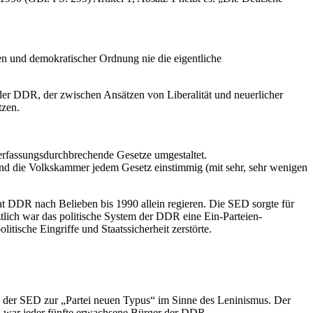
ten und demokratischer Ordnung nie die eigentliche
er DDR, der zwischen Ansätzen von Liberalität und neuerlicher
tzen.
erfassungsdurchbrechende Gesetze umgestaltet.
d die Volkskammer jedem Gesetz einstimmig (mit sehr, sehr wenigen
 DDR nach Belieben bis 1990 allein regieren. Die SED sorgte für
lich war das politische System der DDR eine Ein-Parteien-
itische Eingriffe und Staatssicherheit zerstörte.
 der SED zur „Partei neuen Typus“ im Sinne des Leninismus. Der
as war jeder fünfte erwachsene Bürger der DDR.