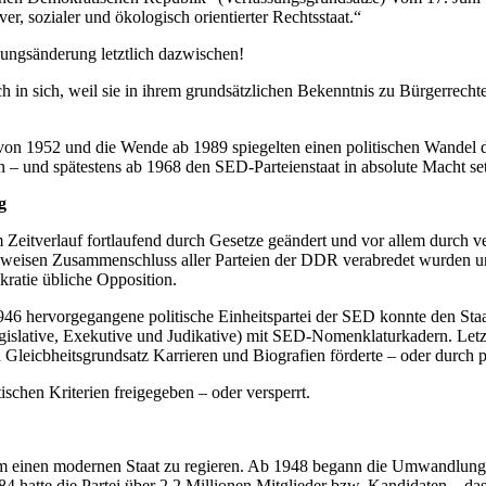
ver, sozialer und ökologisch orientierter Rechtsstaat.“
ungsänderung letztlich dazwischen!
h in sich, weil sie in ihrem grundsätzlichen Bekenntnis zu Bürgerrech
on 1952 und die Wende ab 1989 spiegelten einen politischen Wandel d
 – und spätestens ab 1968 den SED-Parteienstaat in absolute Macht se
g
eitverlauf fortlaufend durch Gesetze geändert und vor allem durch v
sweisen Zusammenschluss aller Parteien der DDR verabredet wurden un
ratie übliche Opposition.
 hervorgegangene politische Einheitspartei der SED konnte den Staat
islative, Exekutive und Judikative) mit SED-Nomenklaturkadern. Letzt
Gleicbheitsgrundsatz Karrieren und Biografien förderte – oder durch pol
schen Kriterien freigegeben – oder versperrt.
um einen modernen Staat zu regieren. Ab 1948 begann die Umwandlung
4 hatte die Partei über 2,2 Millionen Mitglieder bzw. Kandidaten – d