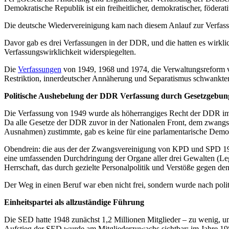
Demokratische Republik ist ein freiheitlicher, demokratischer, föderati
Die deutsche Wiedervereinigung kam nach diesem Anlauf zur Verfass
Davor gab es drei Verfassungen in der DDR, und die hatten es wirklic
Verfassungswirklichkeit widerspiegelten.
Die
Verfassungen
von 1949, 1968 und 1974, die Verwaltungsreform v
Restriktion, innerdeutscher Annäherung und Separatismus schwankten
Politische Aushebelung der DDR Verfassung durch Gesetzgebun
Die Verfassung von 1949 wurde als höherrangiges Recht der DDR im Z
Da alle Gesetze der DDR zuvor in der Nationalen Front, dem zwang
Ausnahmen) zustimmte, gab es keine für eine parlamentarische Demok
Obendrein: die aus der der Zwangsvereinigung von KPD und SPD 1946
eine umfassenden Durchdringung der Organe aller drei Gewalten (Leg
Herrschaft, das durch gezielte Personalpolitik und Verstöße gegen den 
Der Weg in einen Beruf war eben nicht frei, sondern wurde nach politi
Einheitspartei als allzuständige Führung
Die SED hatte 1948 zunächst 1,2 Millionen Mitglieder – zu wenig, 
Aufstieg der SED wurde am Mitgliederzuwachs sichtbar: im Jahre 198