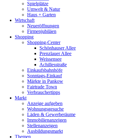
Spielplätze
Umwelt & Natur
Haus + Garten
Wirtschaft
Neueröffnungen
Firmenjubiläen
Shopping
Shopping-Center
Schönhauser Allee
Prenzlauer Allee
Weissensee
Achillesstraße
Einkaufsbahnhöfe
Sonntags-Einkauf
Märkte in Pankow
Fairtrade Town
Verbrauchertipps
Markt
Anzeige aufgeben
Wohnungsgesuche
Läden & Gewerberäume
Immobilienanzeigen
Stellenanzeigen
Ausbildungsmarkt
Themen