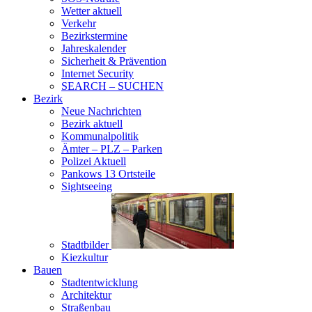
Wetter aktuell
Verkehr
Bezirkstermine
Jahreskalender
Sicherheit & Prävention
Internet Security
SEARCH – SUCHEN
Bezirk
Neue Nachrichten
Bezirk aktuell
Kommunalpolitik
Ämter – PLZ – Parken
Polizei Aktuell
Pankows 13 Ortsteile
Sightseeing
Stadtbilder
Kiezkultur
Bauen
Stadtentwicklung
Architektur
Straßenbau