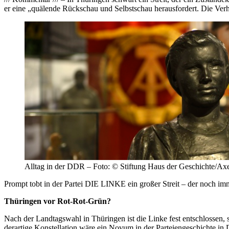
er eine „quälende Rückschau und Selbstschau herausfordert. Die Ver
Alltag in der DDR – Foto: © Stiftung Haus der Geschichte/Ax
Prompt tobt in der Partei DIE LINKE ein großer Streit – der noch im
Thüringen vor Rot-Rot-Grün?
Nach der Landtagswahl in Thüringen ist die Linke fest entschlosse
derartige Konstellation wäre ein Novum in der Parteiengeschichte in 