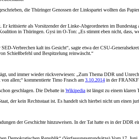
schrieben, die Thüringer Genossen der Linkspartei wollten das Papier
t. Er kritisierte als Vorsitzender der Linke-Abgeordneten im Bundesta
lition in Thüringen. Gysi im O-Ton: „Es stimmt eben nicht, dass, we
er SED-Verbrechen kalt ins Gesicht“, sagte etwa der CSU-Generalsekret
von Schießbefehl und Bespitzelung reinwäscht.“
gt, und immer wieder rückverwiesen: „Zum Thema DDR und Unrechtsstaa
ht von allen;“ kommentierte Timo Frasch am
3.10.2014
in der FRAN
 schon geschlagen. Die Debatte in
Wikipedia
ist längst zu einem klaren Te
at, der kein Rechtsstaat ist. Es handelt sich hierbei nicht um einen jur
dungen der Geschichte hinzuweisen. In der Tat hatte es in der DDR ein
n Demokratischen Republik“ (Verfassungsgrundsätze) Vom 17. Juni 199