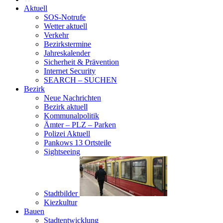
Aktuell
SOS-Notrufe
Wetter aktuell
Verkehr
Bezirkstermine
Jahreskalender
Sicherheit & Prävention
Internet Security
SEARCH – SUCHEN
Bezirk
Neue Nachrichten
Bezirk aktuell
Kommunalpolitik
Ämter – PLZ – Parken
Polizei Aktuell
Pankows 13 Ortsteile
Sightseeing
Stadtbilder
Kiezkultur
Bauen
Stadtentwicklung