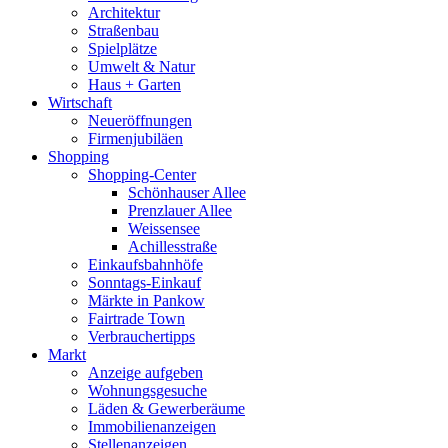
Architektur
Straßenbau
Spielplätze
Umwelt & Natur
Haus + Garten
Wirtschaft
Neueröffnungen
Firmenjubiläen
Shopping
Shopping-Center
Schönhauser Allee
Prenzlauer Allee
Weissensee
Achillesstraße
Einkaufsbahnhöfe
Sonntags-Einkauf
Märkte in Pankow
Fairtrade Town
Verbrauchertipps
Markt
Anzeige aufgeben
Wohnungsgesuche
Läden & Gewerberäume
Immobilienanzeigen
Stellenanzeigen