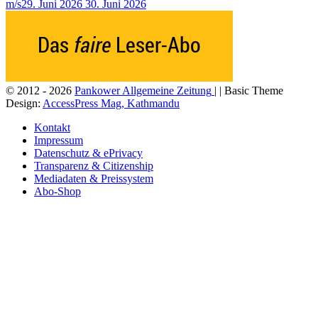
m/s
29. Juni 2026
30. Juni 2026
© 2012 - 2026
Pankower Allgemeine Zeitung
| | Basic Theme
Design:
AccessPress Mag, Kathmandu
Kontakt
Impressum
Datenschutz & ePrivacy
Transparenz & Citizenship
Mediadaten & Preissystem
Abo-Shop