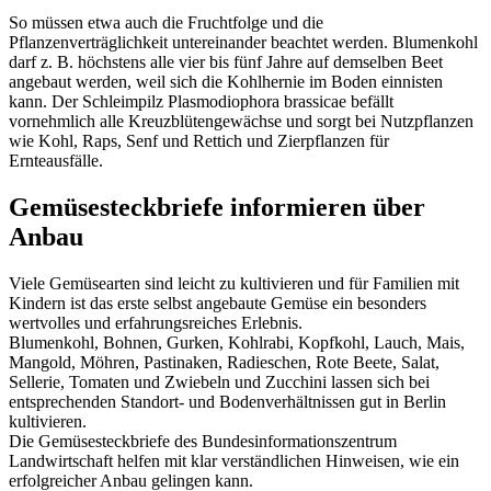
So müssen etwa auch die Fruchtfolge und die
Pflanzenverträglichkeit untereinander beachtet werden. Blumenkohl
darf z. B. höchstens alle vier bis fünf Jahre auf demselben Beet
angebaut werden, weil sich die Kohlhernie im Boden einnisten
kann. Der Schleimpilz Plasmodiophora brassicae befällt
vornehmlich alle Kreuzblütengewächse und sorgt bei Nutzpflanzen
wie Kohl, Raps, Senf und Rettich und Zierpflanzen für
Ernteausfälle.
Gemüsesteckbriefe informieren über
Anbau
Viele Gemüsearten sind leicht zu kultivieren und für Familien mit
Kindern ist das erste selbst angebaute Gemüse ein besonders
wertvolles und erfahrungsreiches Erlebnis.
Blumenkohl, Bohnen, Gurken, Kohlrabi, Kopfkohl, Lauch, Mais,
Mangold, Möhren, Pastinaken, Radieschen, Rote Beete, Salat,
Sellerie, Tomaten und Zwiebeln und Zucchini lassen sich bei
entsprechenden Standort- und Bodenverhältnissen gut in Berlin
kultivieren.
Die Gemüsesteckbriefe des Bundesinformationszentrum
Landwirtschaft helfen mit klar verständlichen Hinweisen, wie ein
erfolgreicher Anbau gelingen kann.