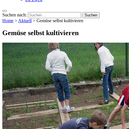
Suchen nach:
Home
>
Aktuell
>
Gemüse selbst kultivieren
Gemüse selbst kultivieren