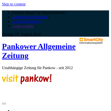
Skip to content
Einfach.SmartCity.Machen:Berlin!
-
Artikel veröffentlichen
|
Anzeige aufgeben |
Autor werden
Freitag, 07. August 2026
Pankower Allgemeine
Zeitung
Unabhängige Zeitung für Pankow - seit 2012