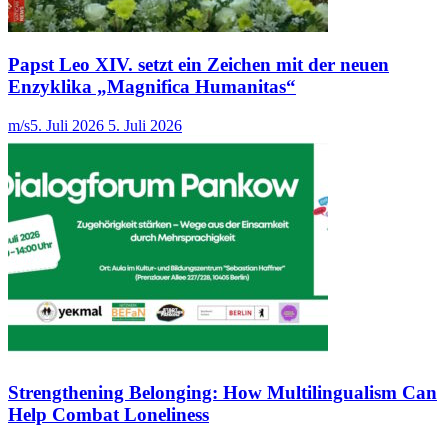
Papst Leo XIV. setzt ein Zeichen mit der neuen
Enzyklika „Magnifica Humanitas“
m/s
5. Juli 2026
5. Juli 2026
Strengthening Belonging: How Multilingualism Can
Help Combat Loneliness