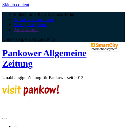
Skip to content
Einfach.SmartCity.Machen:Berlin!
-
Artikel veröffentlichen
|
Anzeige aufgeben |
Autor werden
Donnerstag, 06. August 2026
Pankower Allgemeine
Zeitung
Unabhängige Zeitung für Pankow - seit 2012