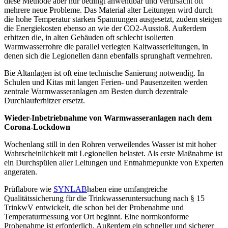
diese Methode aber nur bedingt anwendbar und verursacht oft
mehrere neue Probleme. Das Material alter Leitungen wird durch
die hohe Temperatur starken Spannungen ausgesetzt, zudem steigen
die Energiekosten ebenso an wie der CO2-Ausstoß. Außerdem
erhitzen die, in alten Gebäuden oft schlecht isolierten
Warmwasserrohre die parallel verlegten Kaltwasserleitungen, in
denen sich die Legionellen dann ebenfalls sprunghaft vermehren.
Bie Altanlagen ist oft eine technische Sanierung notwendig. In
Schulen und Kitas mit langen Ferien- und Pausenzeiten werden
zentrale Warmwasseranlagen am Besten durch dezentrale
Durchlauferhitzer ersetzt.
Wieder-Inbetriebnahme von Warmwasseranlagen nach dem
Corona-Lockdown
Wochenlang still in den Rohren verweilendes Wasser ist mit hoher
Wahrscheinlichkeit mit Legionellen belastet. Als erste Maßnahme ist
ein Durchspülen aller Leitungen und Entnahmepunkte von Experten
angeraten.
Prüflabore wie
SYNLAB
haben eine umfangreiche
Qualitätssicherung für die Trinkwasseruntersuchung nach § 15
TrinkwV entwickelt, die schon bei der Probenahme und
Temperaturmessung vor Ort beginnt. Eine normkonforme
Probenahme ist erforderlich. Außerdem ein schneller und sicherer