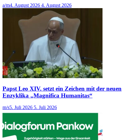
a/m
4. August 2026
4. August 2026
Papst Leo XIV. setzt ein Zeichen mit der neuen
Enzyklika „Magnifica Humanitas“
m/s
5. Juli 2026
5. Juli 2026