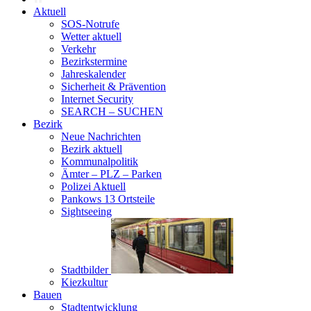
Aktuell
SOS-Notrufe
Wetter aktuell
Verkehr
Bezirkstermine
Jahreskalender
Sicherheit & Prävention
Internet Security
SEARCH – SUCHEN
Bezirk
Neue Nachrichten
Bezirk aktuell
Kommunalpolitik
Ämter – PLZ – Parken
Polizei Aktuell
Pankows 13 Ortsteile
Sightseeing
Stadtbilder
Kiezkultur
Bauen
Stadtentwicklung