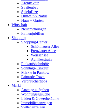
Architektur
Straßenbau
Spielplätze
Umwelt & Natur
Haus + Garten
Wirtschaft
Neueröffnungen
Firmenjubiläen
Shopping
Shopping-Center
Schönhauser Allee
Prenzlauer Allee
Weissensee
Achillesstraße
Einkaufsbahnhöfe
Sonntags-Einkauf
Märkte in Pankow
Fairtrade Town
Verbrauchertipps
Markt
Anzeige aufgeben
Wohnungsgesuche
Läden & Gewerberäume
Immobilienanzeigen
Stellenanzeigen