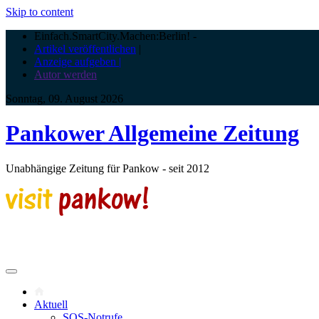
Skip to content
Einfach.SmartCity.Machen:Berlin!
-
Artikel veröffentlichen
|
Anzeige aufgeben |
Autor werden
Sonntag, 09. August 2026
Pankower Allgemeine Zeitung
Unabhängige Zeitung für Pankow - seit 2012
Aktuell
SOS-Notrufe