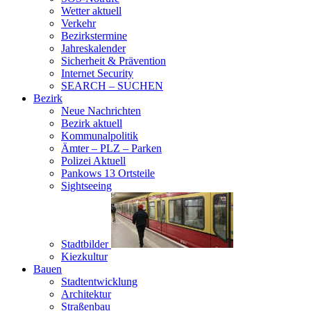
Wetter aktuell
Verkehr
Bezirkstermine
Jahreskalender
Sicherheit & Prävention
Internet Security
SEARCH – SUCHEN
Bezirk
Neue Nachrichten
Bezirk aktuell
Kommunalpolitik
Ämter – PLZ – Parken
Polizei Aktuell
Pankows 13 Ortsteile
Sightseeing
Stadtbilder
Kiezkultur
Bauen
Stadtentwicklung
Architektur
Straßenbau