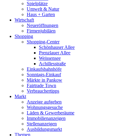
Spielplätze
Umwelt & Natur
Haus + Garten
Wirtschaft
Neueröffnungen
Firmenjubiläen
Shopping
Shopping-Center
Schönhauser Allee
Prenzlauer Allee
Weissensee
Achillesstraße
Einkaufsbahnhöfe
Sonntags-Einkauf
Märkte in Pankow
Fairtrade Town
Verbrauchertipps
Markt
Anzeige aufgeben
Wohnungsgesuche
Läden & Gewerberäume
Immobilienanzeigen
Stellenanzeigen
Ausbildungsmarkt
Themen