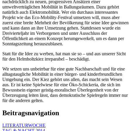
nachdrücklich zu neuen, progressiven Ansätzen einer
umweltverträglichen Mobilität in Ballungsräumen. Dazu gehört
natürlich auch Elektromobilität. Wer ein durchaus interessantes
Projekt wie das Eco-Mobility-Festival umsetzen will, muss aber
zuerst eine breite Mehrheit der Bevölkerung für seine Idee gewinnen
und kann dann an ihre Umsetzung gehen. Stattdessen wurde ein
Dreivierteljahr im Verborgenen und unter Ausschluss der
Öffentlichkeit an einem Konzept herumgewerkelt, um es dann per
Sonntagszeitung herauszublasen.
Statt für die Idee zu werben, hat man sie so – und aus unserer Sicht
für den Helmholtzkiez irreparabel – beschädigt.
Wir setzen uns unbeirrbar für eine gute Nachbarschaft und für eine
alltagstaugliche Mobilität in einer bürger- und kinderfreundlichen
Umgebung ein. Der Kiez gehört uns allen, das macht sein Wesen
aus. Er ist keine Spielwiese für eine Öko-Schickeria, die sich im
Bewusstsein eigener geistig-moralischer Überlegenheit von der
Überzeugung leiten lässt, dass demokratische Spielregeln immer nur
für die anderen gelten.
Beitragsnavigation
LITERATURWOCHE
TAG & NACHT 2014