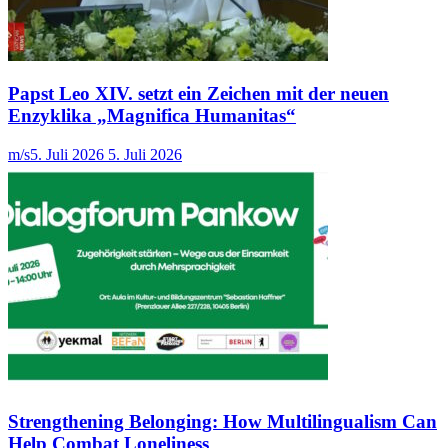
Papst Leo XIV. setzt ein Zeichen mit der neuen
Enzyklika „Magnifica Humanitas“
m/s
5. Juli 2026
5. Juli 2026
Strengthening Belonging: How Multilingualism Can
Help Combat Loneliness