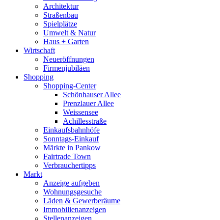
Architektur
Straßenbau
Spielplätze
Umwelt & Natur
Haus + Garten
Wirtschaft
Neueröffnungen
Firmenjubiläen
Shopping
Shopping-Center
Schönhauser Allee
Prenzlauer Allee
Weissensee
Achillesstraße
Einkaufsbahnhöfe
Sonntags-Einkauf
Märkte in Pankow
Fairtrade Town
Verbrauchertipps
Markt
Anzeige aufgeben
Wohnungsgesuche
Läden & Gewerberäume
Immobilienanzeigen
Stellenanzeigen