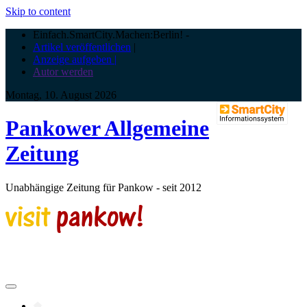
Skip to content
Einfach.SmartCity.Machen:Berlin!
-
Artikel veröffentlichen
|
Anzeige aufgeben |
Autor werden
Montag, 10. August 2026
Pankower Allgemeine
Zeitung
Unabhängige Zeitung für Pankow - seit 2012