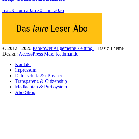
m/s
29. Juni 2026
30. Juni 2026
© 2012 - 2026
Pankower Allgemeine Zeitung
| | Basic Theme
Design:
AccessPress Mag, Kathmandu
Kontakt
Impressum
Datenschutz & ePrivacy
Transparenz & Citizenship
Mediadaten & Preissystem
Abo-Shop