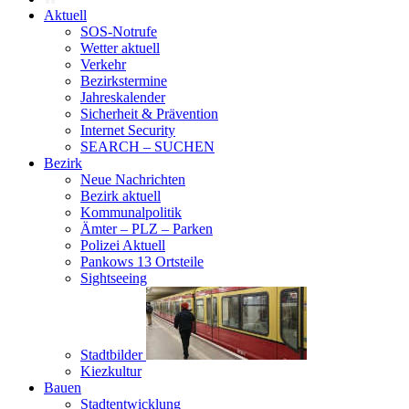
Aktuell
SOS-Notrufe
Wetter aktuell
Verkehr
Bezirkstermine
Jahreskalender
Sicherheit & Prävention
Internet Security
SEARCH – SUCHEN
Bezirk
Neue Nachrichten
Bezirk aktuell
Kommunalpolitik
Ämter – PLZ – Parken
Polizei Aktuell
Pankows 13 Ortsteile
Sightseeing
Stadtbilder
Kiezkultur
Bauen
Stadtentwicklung