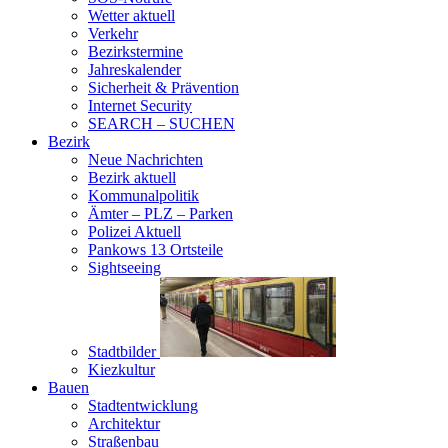
Wetter aktuell
Verkehr
Bezirkstermine
Jahreskalender
Sicherheit & Prävention
Internet Security
SEARCH – SUCHEN
Bezirk
Neue Nachrichten
Bezirk aktuell
Kommunalpolitik
Ämter – PLZ – Parken
Polizei Aktuell
Pankows 13 Ortsteile
Sightseeing
Stadtbilder
Kiezkultur
Bauen
Stadtentwicklung
Architektur
Straßenbau