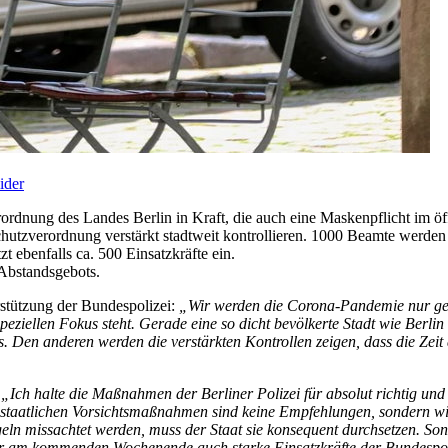
ider
ordnung des Landes Berlin in Kraft, die auch eine Maskenpflicht im öf
chutzverordnung verstärkt stadtweit kontrollieren. 1000 Beamte werden
t ebenfalls ca. 500 Einsatzkräfte ein.
 Abstandsgebots.
rstützung der Bundespolizei:
„Wir werden die Corona-Pandemie nur gem
peziellen Fokus steht. Gerade eine so dicht bevölkerte Stadt wie Berlin
. Den anderen werden die verstärkten Kontrollen zeigen, dass die Zeit 
„Ich halte die Maßnahmen der Berliner Polizei für absolut richtig und
 staatlichen Vorsichtsmaßnahmen sind keine Empfehlungen, sondern wic
ln missachtet werden, muss der Staat sie konsequent durchsetzen. Sons
für am kommenden Wochenende auch starke Einsatzkräfte der Bundespol