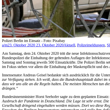
Polizei Berlin im Einsatz - Foto: Pixabay
a/m
23. Oktober 2020
23. Oktober 2020
Aktuell
,
Polizeimeldungen
,
Sl
Am Samstag, dem 24. Oktober 2020 tritt die neue Infektionsschutzver
Bundespolizei die Einhaltung der geltenden Auflagen der Infektionss
Samstag und Sonntag jeweils 500 Einsatzkräfte. Die Polizei Berlin setz
im Fokus stehen vor allem die Einhaltung der Maskenpflicht und des
Innensenator Andreas Geisel bedankte sich ausdrücklich für die Unte
zur Verfügung stehen. Ich weiß, dass die Bundeshauptstadt dabei im s
dass wir uns alle an die Regeln halten. Die meisten Menschen tun dies
drängen.“
Bundesinnenminister Horst Seehofer sagte zu dem geplanten Einsatz:
Ausbruch der Pandemie in Deutschland. Die Lage ist sehr ernst. Die
Gesellschaft dringend eingehalten werden müssen. Dort wo diese Rege
Ersuchen des Berliner Innensenators entsprochen und stelle ihm da