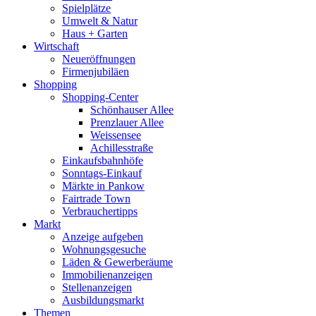
Spielplätze
Umwelt & Natur
Haus + Garten
Wirtschaft
Neueröffnungen
Firmenjubiläen
Shopping
Shopping-Center
Schönhauser Allee
Prenzlauer Allee
Weissensee
Achillesstraße
Einkaufsbahnhöfe
Sonntags-Einkauf
Märkte in Pankow
Fairtrade Town
Verbrauchertipps
Markt
Anzeige aufgeben
Wohnungsgesuche
Läden & Gewerberäume
Immobilienanzeigen
Stellenanzeigen
Ausbildungsmarkt
Themen