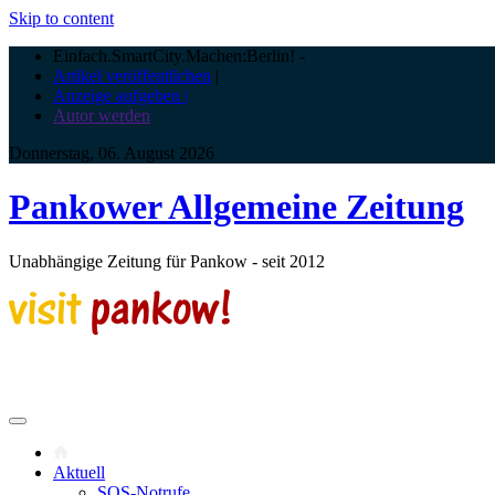
Skip to content
Einfach.SmartCity.Machen:Berlin!
-
Artikel veröffentlichen
|
Anzeige aufgeben |
Autor werden
Donnerstag, 06. August 2026
Pankower Allgemeine Zeitung
Unabhängige Zeitung für Pankow - seit 2012
Aktuell
SOS-Notrufe