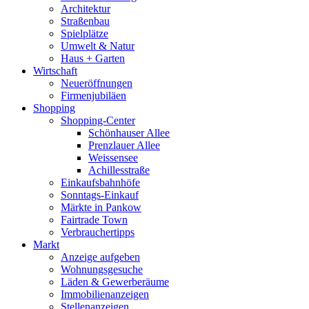
Architektur
Straßenbau
Spielplätze
Umwelt & Natur
Haus + Garten
Wirtschaft
Neueröffnungen
Firmenjubiläen
Shopping
Shopping-Center
Schönhauser Allee
Prenzlauer Allee
Weissensee
Achillesstraße
Einkaufsbahnhöfe
Sonntags-Einkauf
Märkte in Pankow
Fairtrade Town
Verbrauchertipps
Markt
Anzeige aufgeben
Wohnungsgesuche
Läden & Gewerberäume
Immobilienanzeigen
Stellenanzeigen