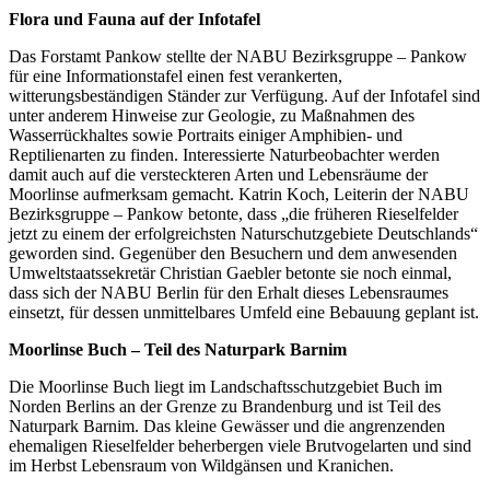
Flora und Fauna auf der Infotafel
Das Forstamt Pankow stellte der NABU Bezirksgruppe – Pankow
für eine Informationstafel einen fest verankerten,
witterungsbeständigen Ständer zur Verfügung. Auf der Infotafel sind
unter anderem Hinweise zur Geologie, zu Maßnahmen des
Wasserrückhaltes sowie Portraits einiger Amphibien- und
Reptilienarten zu finden. Interessierte Naturbeobachter werden
damit auch auf die versteckteren Arten und Lebensräume der
Moorlinse aufmerksam gemacht. Katrin Koch, Leiterin der NABU
Bezirksgruppe – Pankow betonte, dass „die früheren Rieselfelder
jetzt zu einem der erfolgreichsten Naturschutzgebiete Deutschlands“
geworden sind. Gegenüber den Besuchern und dem anwesenden
Umweltstaatssekretär Christian Gaebler betonte sie noch einmal,
dass sich der NABU Berlin für den Erhalt dieses Lebensraumes
einsetzt, für dessen unmittelbares Umfeld eine Bebauung geplant ist.
Moorlinse Buch – Teil des Naturpark Barnim
Die Moorlinse Buch liegt im Landschaftsschutzgebiet Buch im
Norden Berlins an der Grenze zu Brandenburg und ist Teil des
Naturpark Barnim. Das kleine Gewässer und die angrenzenden
ehemaligen Rieselfelder beherbergen viele Brutvogelarten und sind
im Herbst Lebensraum von Wildgänsen und Kranichen.