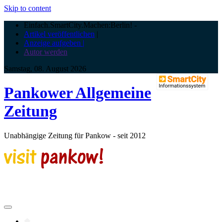
Skip to content
Einfach.SmartCity.Machen:Berlin!
-
Artikel veröffentlichen
|
Anzeige aufgeben |
Autor werden
Samstag, 08. August 2026
Pankower Allgemeine
Zeitung
Unabhängige Zeitung für Pankow - seit 2012