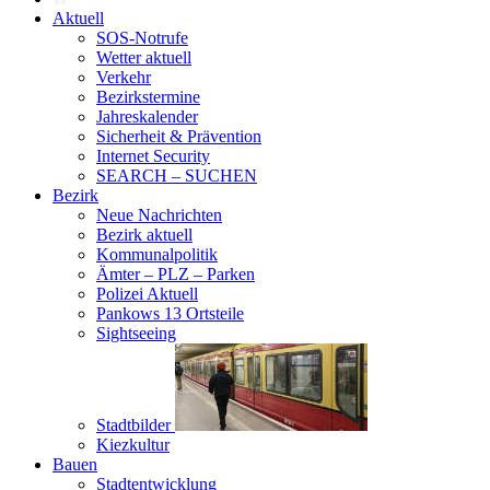
Aktuell
SOS-Notrufe
Wetter aktuell
Verkehr
Bezirkstermine
Jahreskalender
Sicherheit & Prävention
Internet Security
SEARCH – SUCHEN
Bezirk
Neue Nachrichten
Bezirk aktuell
Kommunalpolitik
Ämter – PLZ – Parken
Polizei Aktuell
Pankows 13 Ortsteile
Sightseeing
Stadtbilder
Kiezkultur
Bauen
Stadtentwicklung