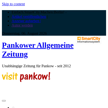
Skip to content
Einfach.SmartCity.Machen:Berlin!
-
Artikel veröffentlichen
|
Anzeige aufgeben |
Autor werden
Donnerstag, 06. August 2026
Pankower Allgemeine
Zeitung
Unabhängige Zeitung für Pankow - seit 2012