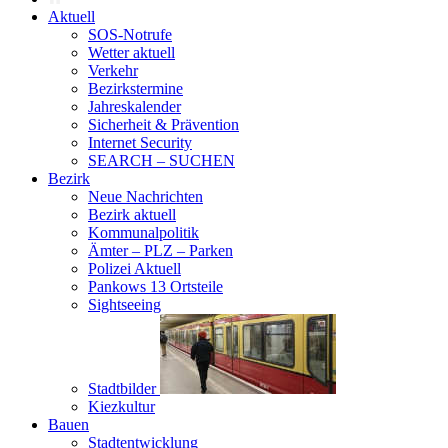
Aktuell
SOS-Notrufe
Wetter aktuell
Verkehr
Bezirkstermine
Jahreskalender
Sicherheit & Prävention
Internet Security
SEARCH – SUCHEN
Bezirk
Neue Nachrichten
Bezirk aktuell
Kommunalpolitik
Ämter – PLZ – Parken
Polizei Aktuell
Pankows 13 Ortsteile
Sightseeing
Stadtbilder
Kiezkultur
Bauen
Stadtentwicklung