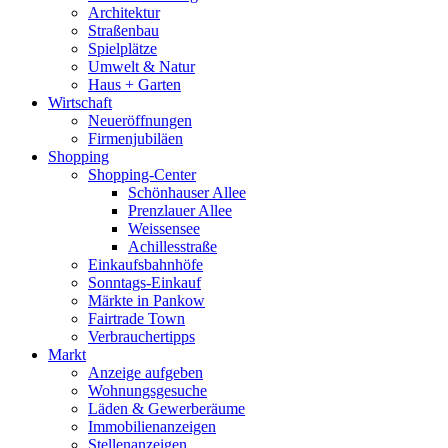
Architektur
Straßenbau
Spielplätze
Umwelt & Natur
Haus + Garten
Wirtschaft
Neueröffnungen
Firmenjubiläen
Shopping
Shopping-Center
Schönhauser Allee
Prenzlauer Allee
Weissensee
Achillesstraße
Einkaufsbahnhöfe
Sonntags-Einkauf
Märkte in Pankow
Fairtrade Town
Verbrauchertipps
Markt
Anzeige aufgeben
Wohnungsgesuche
Läden & Gewerberäume
Immobilienanzeigen
Stellenanzeigen