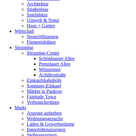
Architektur
Straßenbau
Spielplätze
Umwelt & Natur
Haus + Garten
Wirtschaft
Neueröffnungen
Firmenjubiläen
Shopping
Shopping-Center
Schönhauser Allee
Prenzlauer Allee
Weissensee
Achillesstraße
Einkaufsbahnhöfe
Sonntags-Einkauf
Märkte in Pankow
Fairtrade Town
Verbrauchertipps
Markt
Anzeige aufgeben
Wohnungsgesuche
Läden & Gewerberäume
Immobilienanzeigen
Stellenanzeigen