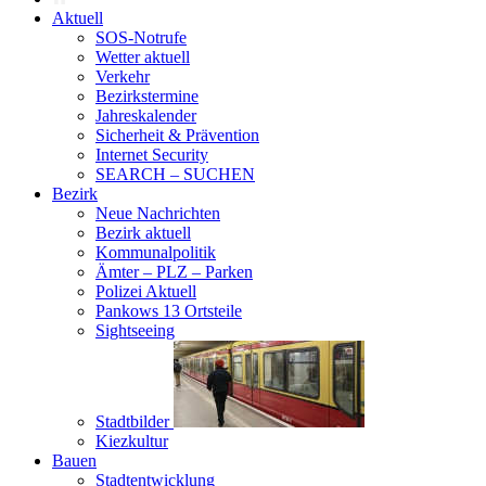
Aktuell
SOS-Notrufe
Wetter aktuell
Verkehr
Bezirkstermine
Jahreskalender
Sicherheit & Prävention
Internet Security
SEARCH – SUCHEN
Bezirk
Neue Nachrichten
Bezirk aktuell
Kommunalpolitik
Ämter – PLZ – Parken
Polizei Aktuell
Pankows 13 Ortsteile
Sightseeing
Stadtbilder
Kiezkultur
Bauen
Stadtentwicklung