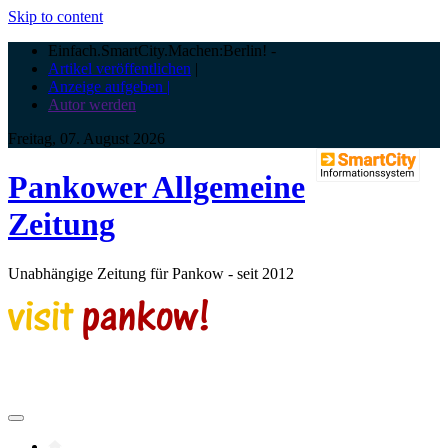
Skip to content
Einfach.SmartCity.Machen:Berlin!
-
Artikel veröffentlichen
|
Anzeige aufgeben |
Autor werden
Freitag, 07. August 2026
Pankower Allgemeine
Zeitung
Unabhängige Zeitung für Pankow - seit 2012