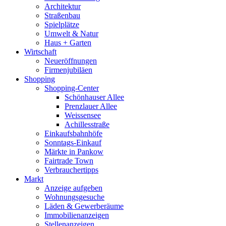
Architektur
Straßenbau
Spielplätze
Umwelt & Natur
Haus + Garten
Wirtschaft
Neueröffnungen
Firmenjubiläen
Shopping
Shopping-Center
Schönhauser Allee
Prenzlauer Allee
Weissensee
Achillesstraße
Einkaufsbahnhöfe
Sonntags-Einkauf
Märkte in Pankow
Fairtrade Town
Verbrauchertipps
Markt
Anzeige aufgeben
Wohnungsgesuche
Läden & Gewerberäume
Immobilienanzeigen
Stellenanzeigen