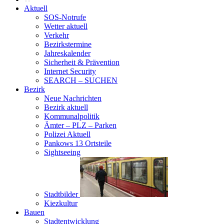
Aktuell
SOS-Notrufe
Wetter aktuell
Verkehr
Bezirkstermine
Jahreskalender
Sicherheit & Prävention
Internet Security
SEARCH – SUCHEN
Bezirk
Neue Nachrichten
Bezirk aktuell
Kommunalpolitik
Ämter – PLZ – Parken
Polizei Aktuell
Pankows 13 Ortsteile
Sightseeing
Stadtbilder
Kiezkultur
Bauen
Stadtentwicklung