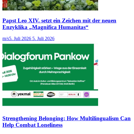
Papst Leo XIV. setzt ein Zeichen mit der neuen
Enzyklika „Magnifica Humanitas“
m/s
5. Juli 2026
5. Juli 2026
Strengthening Belonging: How Multilingualism Can
Help Combat Loneliness