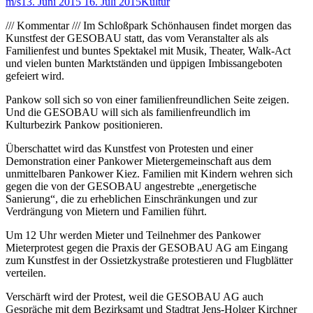
m/s
13. Juni 2015
16. Juli 2015
Kultur
/// Kommentar /// Im Schloßpark Schönhausen findet morgen das
Kunstfest der GESOBAU statt, das vom Veranstalter als als
Familienfest und buntes Spektakel mit Musik, Theater, Walk-Act
und vielen bunten Marktständen und üppigen Imbissangeboten
gefeiert wird.
Pankow soll sich so von einer familienfreundlichen Seite zeigen.
Und die GESOBAU will sich als familienfreundlich im
Kulturbezirk Pankow positionieren.
Überschattet wird das Kunstfest von Protesten und einer
Demonstration einer Pankower Mietergemeinschaft aus dem
unmittelbaren Pankower Kiez. Familien mit Kindern wehren sich
gegen die von der GESOBAU angestrebte „energetische
Sanierung“, die zu erheblichen Einschränkungen und zur
Verdrängung von Mietern und Familien führt.
Um 12 Uhr werden Mieter und Teilnehmer des Pankower
Mieterprotest gegen die Praxis der GESOBAU AG am Eingang
zum Kunstfest in der Ossietzkystraße protestieren und Flugblätter
verteilen.
Verschärft wird der Protest, weil die GESOBAU AG auch
Gespräche mit dem Bezirksamt und Stadtrat Jens-Holger Kirchner