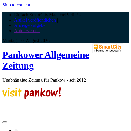
Skip to content
Einfach.SmartCity.Machen:Berlin!
-
Artikel veröffentlichen
|
Anzeige aufgeben |
Autor werden
Montag, 10. August 2026
Pankower Allgemeine
Zeitung
Unabhängige Zeitung für Pankow - seit 2012