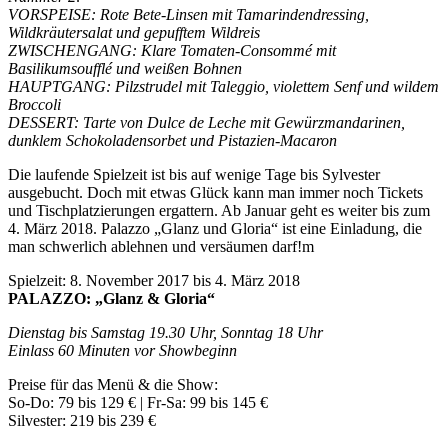
VORSPEISE: Rote Bete-Linsen mit Tamarindendressing,
Wildkräutersalat und gepufftem Wildreis
ZWISCHENGANG: Klare Tomaten-Consommé mit
Basilikumsoufflé und weißen Bohnen
HAUPTGANG: Pilzstrudel mit Taleggio, violettem Senf und wildem
Broccoli
DESSERT: Tarte von Dulce de Leche mit Gewürzmandarinen,
dunklem Schokoladensorbet und Pistazien-Macaron
Die laufende Spielzeit ist bis auf wenige Tage bis Sylvester
ausgebucht. Doch mit etwas Glück kann man immer noch Tickets
und Tischplatzierungen ergattern. Ab Januar geht es weiter bis zum
4. März 2018. Palazzo „Glanz und Gloria“ ist eine Einladung, die
man schwerlich ablehnen und versäumen darf!m
Spielzeit: 8. November 2017 bis 4. März 2018
PALAZZO: „Glanz & Gloria“
Dienstag bis Samstag 19.30 Uhr, Sonntag 18 Uhr
Einlass 60 Minuten vor Showbeginn
Preise für das Menü & die Show:
So-Do: 79 bis 129 € | Fr-Sa: 99 bis 145 €
Silvester: 219 bis 239 €