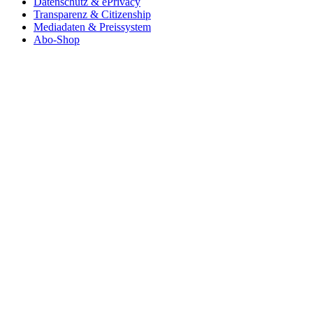
Datenschutz & ePrivacy
Transparenz & Citizenship
Mediadaten & Preissystem
Abo-Shop