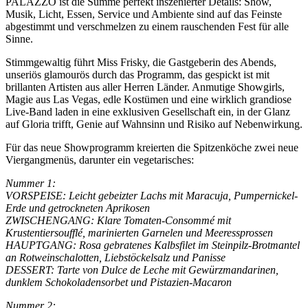
PALAZZO ist die Summe perfekt inszenierter Details: Show,
Musik, Licht, Essen, Service und Ambiente sind auf das Feinste
abgestimmt und verschmelzen zu einem rauschenden Fest für alle
Sinne.
Stimmgewaltig führt Miss Frisky, die Gastgeberin des Abends,
unseriös glamourös durch das Programm, das gespickt ist mit
brillanten Artisten aus aller Herren Länder. Anmutige Showgirls,
Magie aus Las Vegas, edle Kostümen und eine wirklich grandiose
Live-Band laden in eine exklusiven Gesellschaft ein, in der Glanz
auf Gloria trifft, Genie auf Wahnsinn und Risiko auf Nebenwirkung.
Für das neue Showprogramm kreierten die Spitzenköche zwei neue
Viergangmenüs, darunter ein vegetarisches:
Nummer 1:
VORSPEISE: Leicht gebeizter Lachs mit Maracuja, Pumpernickel-
Erde und getrockneten Aprikosen
ZWISCHENGANG: Klare Tomaten-Consommé mit
Krustentiersoufflé, marinierten Garnelen und Meeressprossen
HAUPTGANG: Rosa gebratenes Kalbsfilet im Steinpilz-Brotmantel
an Rotweinschalotten, Liebstöckelsalz und Panisse
DESSERT: Tarte von Dulce de Leche mit Gewürzmandarinen,
dunklem Schokoladensorbet und Pistazien-Macaron
Nummer 2: