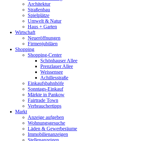
Architektur
Straßenbau
Spielplätze
Umwelt & Natur
Haus + Garten
Wirtschaft
Neueröffnungen
Firmenjubiläen
Shopping
Shopping-Center
Schönhauser Allee
Prenzlauer Allee
Weissensee
Achillesstraße
Einkaufsbahnhöfe
Sonntags-Einkauf
Märkte in Pankow
Fairtrade Town
Verbrauchertipps
Markt
Anzeige aufgeben
Wohnungsgesuche
Läden & Gewerberäume
Immobilienanzeigen
Stellenanzeigen