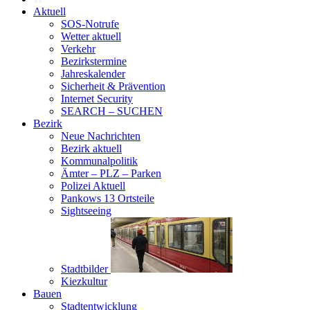
Aktuell
SOS-Notrufe
Wetter aktuell
Verkehr
Bezirkstermine
Jahreskalender
Sicherheit & Prävention
Internet Security
SEARCH – SUCHEN
Bezirk
Neue Nachrichten
Bezirk aktuell
Kommunalpolitik
Ämter – PLZ – Parken
Polizei Aktuell
Pankows 13 Ortsteile
Sightseeing
Stadtbilder
Kiezkultur
Bauen
Stadtentwicklung