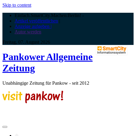
Skip to content
Einfach.SmartCity.Machen:Berlin!
-
Artikel veröffentlichen
|
Anzeige aufgeben |
Autor werden
Freitag, 07. August 2026
Pankower Allgemeine
Zeitung
Unabhängige Zeitung für Pankow - seit 2012