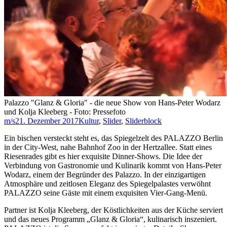
Palazzo "Glanz & Gloria" - die neue Show von Hans-Peter Wodarz
und Kolja Kleeberg - Foto: Pressefoto
m/s
21. Dezember 2017
Kultur
,
Slider
,
Sliderblock
Ein bischen versteckt steht es, das Spiegelzelt des PALAZZO Berlin
in der City-West, nahe Bahnhof Zoo in der Hertzallee. Statt eines
Riesenrades gibt es hier exquisite Dinner-Shows. Die Idee der
Verbindung von Gastronomie und Kulinarik kommt von Hans-Peter
Wodarz, einem der Begründer des Palazzo. In der einzigartigen
Atmosphäre und zeitlosen Eleganz des Spiegelpalastes verwöhnt
PALAZZO seine Gäste mit einem exquisiten Vier-Gang-Menü.
Partner ist Kolja Kleeberg, der Köstlichkeiten aus der Küche serviert
und das neues Programm „Glanz & Gloria“, kulinarisch inszeniert.