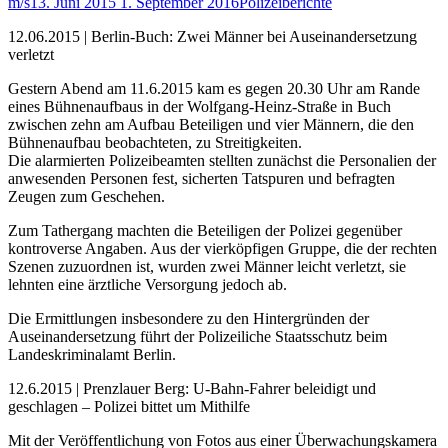
m/s
13. Juni 2015
1. September 2016
Polizeiberichte
12.06.2015 | Berlin-Buch: Zwei Männer bei Auseinandersetzung
verletzt
Gestern Abend am 11.6.2015 kam es gegen 20.30 Uhr am Rande
eines Bühnenaufbaus in der Wolfgang-Heinz-Straße in Buch
zwischen zehn am Aufbau Beteiligen und vier Männern, die den
Bühnenaufbau beobachteten, zu Streitigkeiten.
Die alarmierten Polizeibeamten stellten zunächst die Personalien der
anwesenden Personen fest, sicherten Tatspuren und befragten
Zeugen zum Geschehen.
Zum Tathergang machten die Beteiligen der Polizei gegenüber
kontroverse Angaben. Aus der vierköpfigen Gruppe, die der rechten
Szenen zuzuordnen ist, wurden zwei Männer leicht verletzt, sie
lehnten eine ärztliche Versorgung jedoch ab.
Die Ermittlungen insbesondere zu den Hintergründen der
Auseinandersetzung führt der Polizeiliche Staatsschutz beim
Landeskriminalamt Berlin.
12.6.2015 | Prenzlauer Berg: U-Bahn-Fahrer beleidigt und
geschlagen – Polizei bittet um Mithilfe
Mit der Veröffentlichung von Fotos aus einer Überwachungskamera