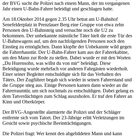
der BVG sucht die Polizei nach einem Mann, der im vergangenen
Jahr einen U-Bahn-Fahrer beleidigt und geschlagen hatte.
Am 18.Oktober 2014 gegen 2.35 Uhr betrat am U-Bahnhof
Senefelderplatz in Prenzlauer Berg eine Gruppe von etwa zehn
Personen den U-Bahnsteig und versuchte noch die U2 zu
bekommen. Der unbekannte männliche Täter hielt die erste Tür des
U-Bahnwagens auf, um den nachfolgenden Personen noch den
Einstieg zu ermöglichen. Dann klopfte der Unbekannte wild gegen
die Fahrerhaustür. Der U-Bahn-Fahrer kam aus der Fahrerkabine,
um den Mann zur Rede zu stellen. Dabei wurde er mit den Worten
„Du Hurensohn, was willst du von mir“ beleidigt. Diese
Beleidigung wurde mehrfach vor anderen Fahrgästen wiederholt.
Einer seiner Begleiter entschuldigte sich für das Verhalten des
Täters. Der Zugführer begab sich wieder in seinen Fahrerstand und
die Gruppe stieg aus. Einige Personen kamen dann wieder an die
Fahrerraumtür, um sich nochmals zu entschuldigen. Dabei gelang es
dem Tatverdächtigen zum Schlag auszuholen. Er traf den Fahrer an
Kinn und Oberkörper.
Der BVG-Angestellte alarmierte die Polizei und der Schläger
entfernte sich vom Tatort. Der 23-Jährige erlitt Verletzungen im
Gesicht sowie psychische Beeinträchtigungen.
Die Polizei fragt: Wer kennt den abgebildeten Mann und kann