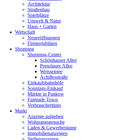
Architektur
Straßenbau
Spielplätze
Umwelt & Natur
Haus + Garten
Wirtschaft
Neueröffnungen
Firmenjubiläen
Shopping
Shopping-Center
Schönhauser Allee
Prenzlauer Allee
Weissensee
Achillesstraße
Einkaufsbahnhöfe
Sonntags-Einkauf
Märkte in Pankow
Fairtrade Town
Verbrauchertipps
Markt
Anzeige aufgeben
Wohnungsgesuche
Läden & Gewerberäume
Immobilienanzeigen
Stellenanzeigen