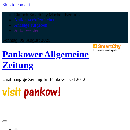
Skip to content
Einfach.SmartCity.Machen:Berlin!
-
Artikel veröffentlichen
|
Anzeige aufgeben |
Autor werden
Sonntag, 09. August 2026
Pankower Allgemeine
Zeitung
Unabhängige Zeitung für Pankow - seit 2012