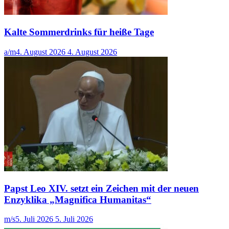
Kalte Sommerdrinks für heiße Tage
a/m
4. August 2026
4. August 2026
Papst Leo XIV. setzt ein Zeichen mit der neuen
Enzyklika „Magnifica Humanitas“
m/s
5. Juli 2026
5. Juli 2026