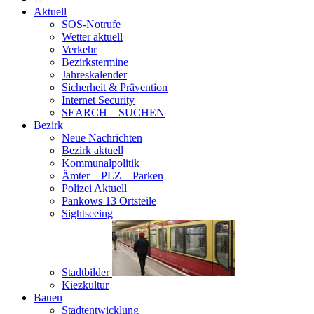
Aktuell
SOS-Notrufe
Wetter aktuell
Verkehr
Bezirkstermine
Jahreskalender
Sicherheit & Prävention
Internet Security
SEARCH – SUCHEN
Bezirk
Neue Nachrichten
Bezirk aktuell
Kommunalpolitik
Ämter – PLZ – Parken
Polizei Aktuell
Pankows 13 Ortsteile
Sightseeing
Stadtbilder
Kiezkultur
Bauen
Stadtentwicklung