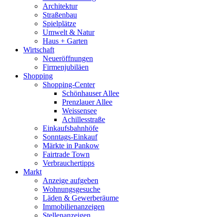
Architektur
Straßenbau
Spielplätze
Umwelt & Natur
Haus + Garten
Wirtschaft
Neueröffnungen
Firmenjubiläen
Shopping
Shopping-Center
Schönhauser Allee
Prenzlauer Allee
Weissensee
Achillesstraße
Einkaufsbahnhöfe
Sonntags-Einkauf
Märkte in Pankow
Fairtrade Town
Verbrauchertipps
Markt
Anzeige aufgeben
Wohnungsgesuche
Läden & Gewerberäume
Immobilienanzeigen
Stellenanzeigen