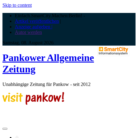
Skip to content
Einfach.SmartCity.Machen:Berlin!
-
Artikel veröffentlichen
|
Anzeige aufgeben |
Autor werden
Samstag, 08. August 2026
Pankower Allgemeine
Zeitung
Unabhängige Zeitung für Pankow - seit 2012