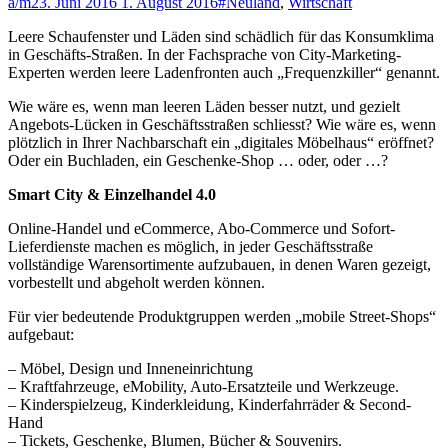
a/m
23. Juni 2016
1. August 2016
#Neuland
,
Wirtschaft
Leere Schaufenster und Läden sind schädlich für das Konsumklima
in Geschäfts-Straßen. In der Fachsprache von City-Marketing-
Experten werden leere Ladenfronten auch „Frequenzkiller“ genannt.
Wie wäre es, wenn man leeren Läden besser nutzt, und gezielt
Angebots-Lücken in Geschäftsstraßen schliesst? Wie wäre es, wenn
plötzlich in Ihrer Nachbarschaft ein „digitales Möbelhaus“ eröffnet?
Oder ein Buchladen, ein Geschenke-Shop … oder, oder …?
Smart City & Einzelhandel 4.0
Online-Handel und eCommerce, Abo-Commerce und Sofort-
Lieferdienste machen es möglich, in jeder Geschäftsstraße
vollständige Warensortimente aufzubauen, in denen Waren gezeigt,
vorbestellt und abgeholt werden können.
Für vier bedeutende Produktgruppen werden „mobile Street-Shops“
aufgebaut:
– Möbel, Design und Inneneinrichtung
– Kraftfahrzeuge, eMobility, Auto-Ersatzteile und Werkzeuge.
– Kinderspielzeug, Kinderkleidung, Kinderfahrräder & Second-
Hand
– Tickets, Geschenke, Blumen, Bücher & Souvenirs.