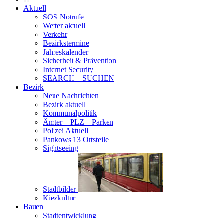
Aktuell
SOS-Notrufe
Wetter aktuell
Verkehr
Bezirkstermine
Jahreskalender
Sicherheit & Prävention
Internet Security
SEARCH – SUCHEN
Bezirk
Neue Nachrichten
Bezirk aktuell
Kommunalpolitik
Ämter – PLZ – Parken
Polizei Aktuell
Pankows 13 Ortsteile
Sightseeing
Stadtbilder
Kiezkultur
Bauen
Stadtentwicklung