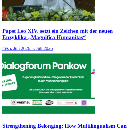
Papst Leo XIV. setzt ein Zeichen mit der neuen
Enzyklika „Magnifica Humanitas“
m/s
5. Juli 2026
5. Juli 2026
Strengthening Belonging: How Multilingualism Can