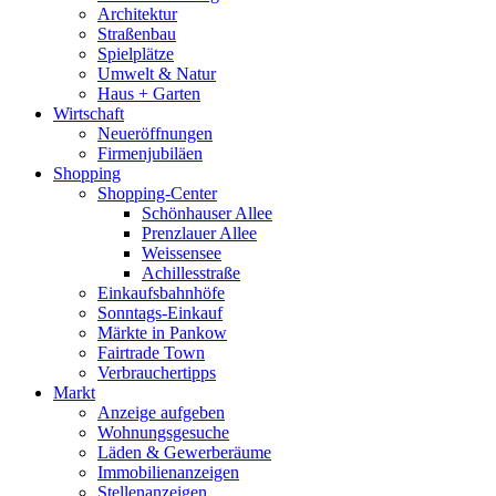
Architektur
Straßenbau
Spielplätze
Umwelt & Natur
Haus + Garten
Wirtschaft
Neueröffnungen
Firmenjubiläen
Shopping
Shopping-Center
Schönhauser Allee
Prenzlauer Allee
Weissensee
Achillesstraße
Einkaufsbahnhöfe
Sonntags-Einkauf
Märkte in Pankow
Fairtrade Town
Verbrauchertipps
Markt
Anzeige aufgeben
Wohnungsgesuche
Läden & Gewerberäume
Immobilienanzeigen
Stellenanzeigen