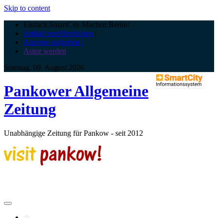
Skip to content
Einfach.SmartCity.Machen:Berlin!
-
Artikel veröffentlichen
|
Anzeige aufgeben |
Autor werden
Sonntag, 09. August 2026
Pankower Allgemeine
Zeitung
Unabhängige Zeitung für Pankow - seit 2012