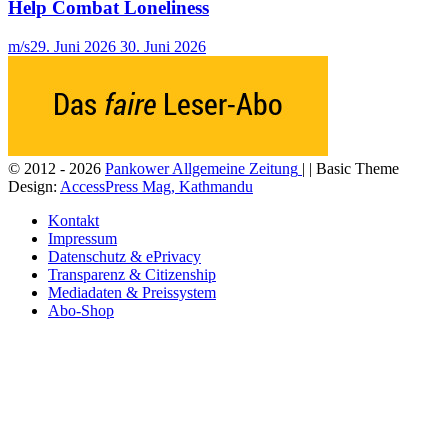
Help Combat Loneliness
m/s
29. Juni 2026
30. Juni 2026
© 2012 - 2026
Pankower Allgemeine Zeitung
| | Basic Theme
Design:
AccessPress Mag, Kathmandu
Kontakt
Impressum
Datenschutz & ePrivacy
Transparenz & Citizenship
Mediadaten & Preissystem
Abo-Shop