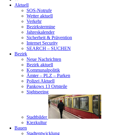
Aktuell
SOS-Notrufe
Wetter aktuell
Verkehr
Bezirkstermine
Jahreskalender
Sicherheit & Prävention
Internet Security
SEARCH – SUCHEN
Bezirk
Neue Nachrichten
Bezirk aktuell
Kommunalpolitik
Ämter – PLZ – Parken
Polizei Aktuell
Pankows 13 Ortsteile
Sightseeing
Stadtbilder
Kiezkultur
Bauen
Stadtentwicklung