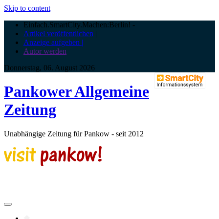
Skip to content
Einfach.SmartCity.Machen:Berlin!
-
Artikel veröffentlichen
|
Anzeige aufgeben |
Autor werden
Donnerstag, 06. August 2026
Pankower Allgemeine
Zeitung
Unabhängige Zeitung für Pankow - seit 2012