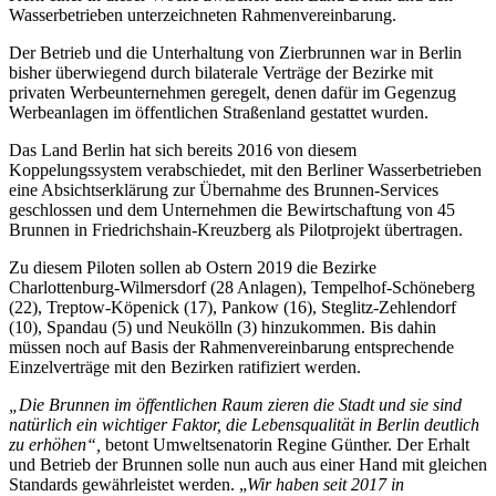
Wasserbetrieben unterzeichneten Rahmenvereinbarung.
Der Betrieb und die Unterhaltung von Zierbrunnen war in Berlin
bisher überwiegend durch bilaterale Verträge der Bezirke mit
privaten Werbeunternehmen geregelt, denen dafür im Gegenzug
Werbeanlagen im öffentlichen Straßenland gestattet wurden.
Das Land Berlin hat sich bereits 2016 von diesem
Koppelungssystem verabschiedet, mit den Berliner Wasserbetrieben
eine Absichtserklärung zur Übernahme des Brunnen-Services
geschlossen und dem Unternehmen die Bewirtschaftung von 45
Brunnen in Friedrichshain-Kreuzberg als Pilotprojekt übertragen.
Zu diesem Piloten sollen ab Ostern 2019 die Bezirke
Charlottenburg-Wilmersdorf (28 Anlagen), Tempelhof-Schöneberg
(22), Treptow-Köpenick (17), Pankow (16), Steglitz-Zehlendorf
(10), Spandau (5) und Neukölln (3) hinzukommen. Bis dahin
müssen noch auf Basis der Rahmenvereinbarung entsprechende
Einzelverträge mit den Bezirken ratifiziert werden.
„Die Brunnen im öffentlichen Raum zieren die Stadt und sie sind
natürlich ein wichtiger Faktor, die Lebensqualität in Berlin deutlich
zu erhöhen“,
betont Umweltsenatorin Regine Günther. Der Erhalt
und Betrieb der Brunnen solle nun auch aus einer Hand mit gleichen
Standards gewährleistet werden. „
Wir haben seit 2017 in