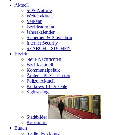
Aktuell
SOS-Notrufe
Wetter aktuell
Verkehr
Bezirkstermine
Jahreskalender
Sicherheit & Prävention
Internet Security
SEARCH – SUCHEN
Bezirk
Neue Nachrichten
Bezirk aktuell
Kommunalpolitik
Ämter – PLZ – Parken
Polizei Aktuell
Pankows 13 Ortsteile
Sightseeing
Stadtbilder
Kiezkultur
Bauen
Stadtentwicklung