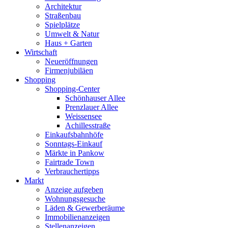
Architektur
Straßenbau
Spielplätze
Umwelt & Natur
Haus + Garten
Wirtschaft
Neueröffnungen
Firmenjubiläen
Shopping
Shopping-Center
Schönhauser Allee
Prenzlauer Allee
Weissensee
Achillesstraße
Einkaufsbahnhöfe
Sonntags-Einkauf
Märkte in Pankow
Fairtrade Town
Verbrauchertipps
Markt
Anzeige aufgeben
Wohnungsgesuche
Läden & Gewerberäume
Immobilienanzeigen
Stellenanzeigen