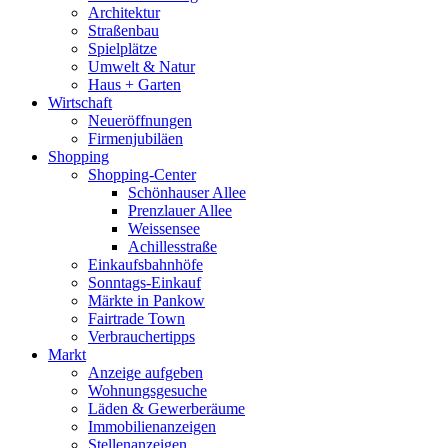
Architektur
Straßenbau
Spielplätze
Umwelt & Natur
Haus + Garten
Wirtschaft
Neueröffnungen
Firmenjubiläen
Shopping
Shopping-Center
Schönhauser Allee
Prenzlauer Allee
Weissensee
Achillesstraße
Einkaufsbahnhöfe
Sonntags-Einkauf
Märkte in Pankow
Fairtrade Town
Verbrauchertipps
Markt
Anzeige aufgeben
Wohnungsgesuche
Läden & Gewerberäume
Immobilienanzeigen
Stellenanzeigen