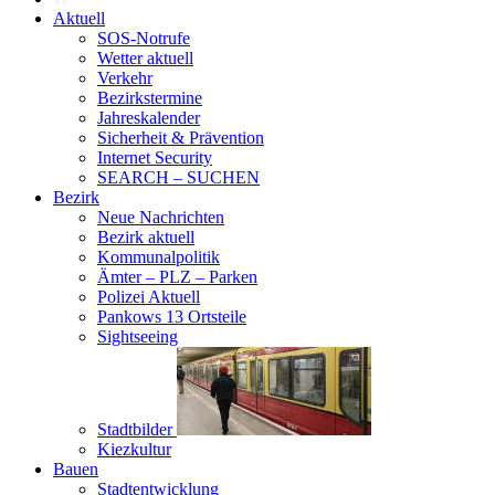
Aktuell
SOS-Notrufe
Wetter aktuell
Verkehr
Bezirkstermine
Jahreskalender
Sicherheit & Prävention
Internet Security
SEARCH – SUCHEN
Bezirk
Neue Nachrichten
Bezirk aktuell
Kommunalpolitik
Ämter – PLZ – Parken
Polizei Aktuell
Pankows 13 Ortsteile
Sightseeing
Stadtbilder
Kiezkultur
Bauen
Stadtentwicklung