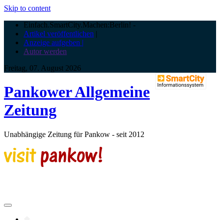
Skip to content
Einfach.SmartCity.Machen:Berlin!
-
Artikel veröffentlichen
|
Anzeige aufgeben |
Autor werden
Freitag, 07. August 2026
Pankower Allgemeine
Zeitung
Unabhängige Zeitung für Pankow - seit 2012