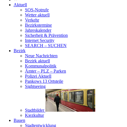
Aktuell
SOS-Notrufe
Wetter aktuell
Verkehr
Bezirkstermine
Jahreskalender
Sicherheit & Prävention
Internet Security
SEARCH – SUCHEN
Bezirk
Neue Nachrichten
Bezirk aktuell
Kommunalpolitik
Ämter – PLZ – Parken
Polizei Aktuell
Pankows 13 Ortsteile
Sightseeing
Stadtbilder
Kiezkultur
Bauen
Stadtentwicklung