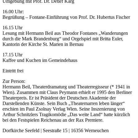
Umgebung mit Prof. Dr. Detlef Karg
16.00 Uhr:
Begrüßung – Fontane-Einführung von Prof. Dr. Hubertus Fischer
16.15 Uhr
Lesung mit Hermann Beil aus Theodor Fontanes „Wanderungen
durch die Mark Brandenburg“ und Orgelspiel mit Britta Euler,
Kantorin der Kirche St. Marien in Bernau
17.15 Uhr
Kaffee und Kuchen im Gemeindehaus
Eintritt frei
Zur Person:
Hermann Beil, Theaterdramaturg und Theaterregisseur (* 1941 in
Wien). Zusammen mit Claus Peymann erhielt er 1995 den Berliner
Theaterpreis. Er ist Präsident der Deutschen Akademie der
Darstellenden Künste. Sein Buch „Theaternarren leben länger“
erschien im Paul Zsolnay Verlag Wien. Seine Inszenierung von
Arthur Schnitzlers Tragikomödie „Das weite Land“ hatte kürzlich
bei den Festspielen Reichenau an der Rax Premiere.
Dorfkirche Seefeld | Seestraße 15 | 16356 Werneuchen