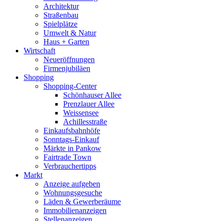
Architektur
Straßenbau
Spielplätze
Umwelt & Natur
Haus + Garten
Wirtschaft
Neueröffnungen
Firmenjubiläen
Shopping
Shopping-Center
Schönhauser Allee
Prenzlauer Allee
Weissensee
Achillesstraße
Einkaufsbahnhöfe
Sonntags-Einkauf
Märkte in Pankow
Fairtrade Town
Verbrauchertipps
Markt
Anzeige aufgeben
Wohnungsgesuche
Läden & Gewerberäume
Immobilienanzeigen
Stellenanzeigen