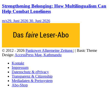
Strengthening Belonging: How Multilingualism Can
Help Combat Loneliness
m/s
29. Juni 2026
30. Juni 2026
© 2012 - 2026
Pankower Allgemeine Zeitung
| | Basic Theme
Design:
AccessPress Mag, Kathmandu
Kontakt
Impressum
Datenschutz & ePrivacy
Transparenz & Citizenship
Mediadaten & Preissystem
Abo-Shop