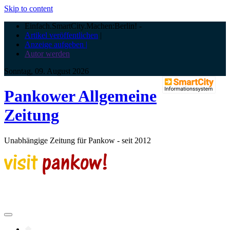
Skip to content
Einfach.SmartCity.Machen:Berlin!
-
Artikel veröffentlichen
|
Anzeige aufgeben |
Autor werden
Sonntag, 09. August 2026
Pankower Allgemeine
Zeitung
Unabhängige Zeitung für Pankow - seit 2012