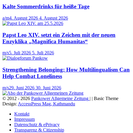
Kalte Sommerdrinks für heiße Tage
a/m
4. August 2026
4. August 2026
Papst Leo XIV. setzt ein Zeichen mit der neuen
Enzyklika „Magnifica Humanitas“
m/s
5. Juli 2026
5. Juli 2026
Strengthening Belonging: How Multilingualism Can
Help Combat Loneliness
m/s
29. Juni 2026
30. Juni 2026
© 2012 - 2026
Pankower Allgemeine Zeitung
| | Basic Theme
Design:
AccessPress Mag, Kathmandu
Kontakt
Impressum
Datenschutz & ePrivacy
Transparenz & Citizenship