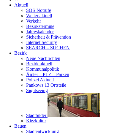
Aktuell
SOS-Notrufe
Wetter aktuell
Verkehr
Bezirkstermine
Jahreskalender
Sicherheit & Prävention
Internet Security
SEARCH – SUCHEN
Bezirk
Neue Nachrichten
Bezirk aktuell
Kommunalpolitik
Ämter – PLZ – Parken
Polizei Aktuell
Pankows 13 Ortsteile
Sightseeing
Stadtbilder
Kiezkultur
Bauen
Stadtentwicklung