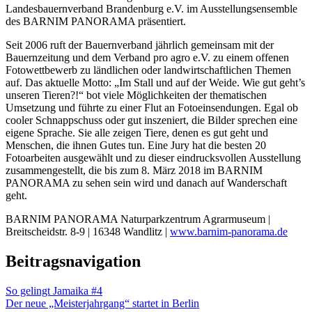
Landesbauernverband Brandenburg e.V. im Ausstellungsensemble
des BARNIM PANORAMA präsentiert.
Seit 2006 ruft der Bauernverband jährlich gemeinsam mit der
Bauernzeitung und dem Verband pro agro e.V. zu einem offenen
Fotowettbewerb zu ländlichen oder landwirtschaftlichen Themen
auf. Das aktuelle Motto: „Im Stall und auf der Weide. Wie gut geht’s
unseren Tieren?!“ bot viele Möglichkeiten der thematischen
Umsetzung und führte zu einer Flut an Fotoeinsendungen. Egal ob
cooler Schnappschuss oder gut inszeniert, die Bilder sprechen eine
eigene Sprache. Sie alle zeigen Tiere, denen es gut geht und
Menschen, die ihnen Gutes tun. Eine Jury hat die besten 20
Fotoarbeiten ausgewählt und zu dieser eindrucksvollen Ausstellung
zusammengestellt, die bis zum 8. März 2018 im BARNIM
PANORAMA zu sehen sein wird und danach auf Wanderschaft
geht.
BARNIM PANORAMA Naturparkzentrum Agrarmuseum |
Breitscheidstr. 8-9 | 16348 Wandlitz |
www.barnim-panorama.de
Beitragsnavigation
So gelingt Jamaika #4
Der neue „Meisterjahrgang“ startet in Berlin