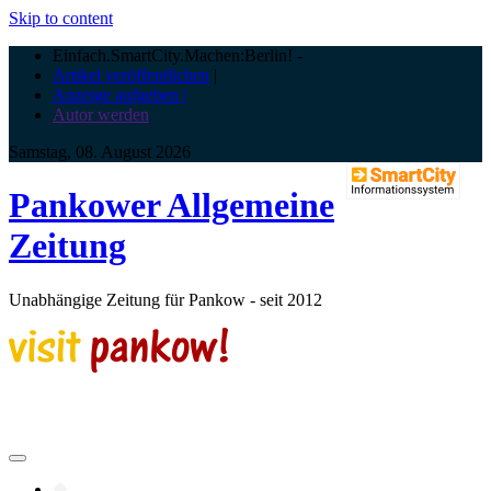
Skip to content
Einfach.SmartCity.Machen:Berlin!
-
Artikel veröffentlichen
|
Anzeige aufgeben |
Autor werden
Samstag, 08. August 2026
Pankower Allgemeine
Zeitung
Unabhängige Zeitung für Pankow - seit 2012