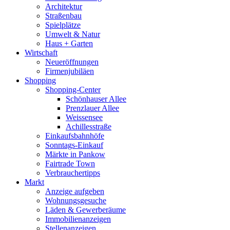
Architektur
Straßenbau
Spielplätze
Umwelt & Natur
Haus + Garten
Wirtschaft
Neueröffnungen
Firmenjubiläen
Shopping
Shopping-Center
Schönhauser Allee
Prenzlauer Allee
Weissensee
Achillesstraße
Einkaufsbahnhöfe
Sonntags-Einkauf
Märkte in Pankow
Fairtrade Town
Verbrauchertipps
Markt
Anzeige aufgeben
Wohnungsgesuche
Läden & Gewerberäume
Immobilienanzeigen
Stellenanzeigen