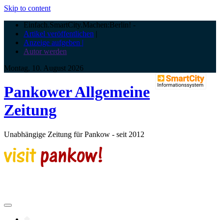
Skip to content
Einfach.SmartCity.Machen:Berlin!
-
Artikel veröffentlichen
|
Anzeige aufgeben |
Autor werden
Montag, 10. August 2026
Pankower Allgemeine
Zeitung
Unabhängige Zeitung für Pankow - seit 2012