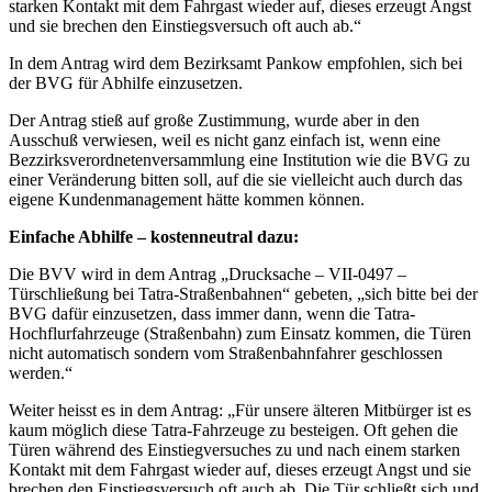
starken Kontakt mit dem Fahrgast wieder auf, dieses erzeugt Angst
und sie brechen den Einstiegsversuch oft auch ab.“
In dem Antrag wird dem Bezirksamt Pankow empfohlen, sich bei
der BVG für Abhilfe einzusetzen.
Der Antrag stieß auf große Zustimmung, wurde aber in den
Ausschuß verwiesen, weil es nicht ganz einfach ist, wenn eine
Bezzirksverordnetenversammlung eine Institution wie die BVG zu
einer Veränderung bitten soll, auf die sie vielleicht auch durch das
eigene Kundenmanagement hätte kommen können.
Einfache Abhilfe – kostenneutral dazu:
Die BVV wird in dem Antrag „Drucksache – VII-0497 –
Türschließung bei Tatra-Straßenbahnen“ gebeten, „sich bitte bei der
BVG dafür einzusetzen, dass immer dann, wenn die Tatra-
Hochflurfahrzeuge (Straßenbahn) zum Einsatz kommen, die Türen
nicht automatisch sondern vom Straßenbahnfahrer geschlossen
werden.“
Weiter heisst es in dem Antrag: „Für unsere älteren Mitbürger ist es
kaum möglich diese Tatra-Fahrzeuge zu besteigen. Oft gehen die
Türen während des Einstiegversuches zu und nach einem starken
Kontakt mit dem Fahrgast wieder auf, dieses erzeugt Angst und sie
brechen den Einstiegsversuch oft auch ab. Die Tür schließt sich und