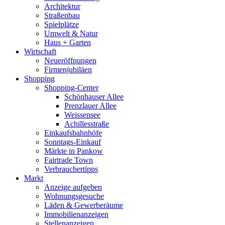
Architektur
Straßenbau
Spielplätze
Umwelt & Natur
Haus + Garten
Wirtschaft
Neueröffnungen
Firmenjubiläen
Shopping
Shopping-Center
Schönhauser Allee
Prenzlauer Allee
Weissensee
Achillesstraße
Einkaufsbahnhöfe
Sonntags-Einkauf
Märkte in Pankow
Fairtrade Town
Verbrauchertipps
Markt
Anzeige aufgeben
Wohnungsgesuche
Läden & Gewerberäume
Immobilienanzeigen
Stellenanzeigen