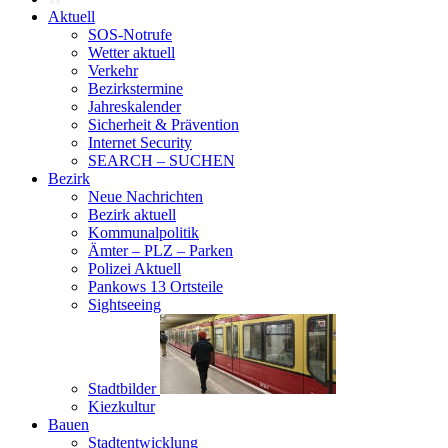
Aktuell
SOS-Notrufe
Wetter aktuell
Verkehr
Bezirkstermine
Jahreskalender
Sicherheit & Prävention
Internet Security
SEARCH – SUCHEN
Bezirk
Neue Nachrichten
Bezirk aktuell
Kommunalpolitik
Ämter – PLZ – Parken
Polizei Aktuell
Pankows 13 Ortsteile
Sightseeing
Stadtbilder
Kiezkultur
Bauen
Stadtentwicklung