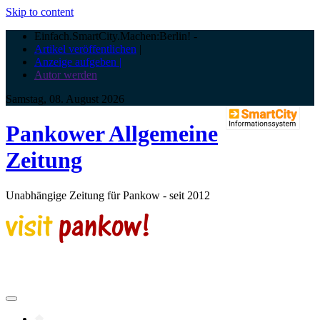
Skip to content
Einfach.SmartCity.Machen:Berlin!
-
Artikel veröffentlichen
|
Anzeige aufgeben |
Autor werden
Samstag, 08. August 2026
Pankower Allgemeine
Zeitung
Unabhängige Zeitung für Pankow - seit 2012