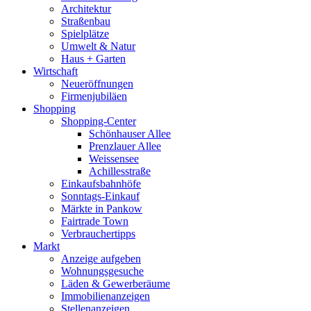
Architektur
Straßenbau
Spielplätze
Umwelt & Natur
Haus + Garten
Wirtschaft
Neueröffnungen
Firmenjubiläen
Shopping
Shopping-Center
Schönhauser Allee
Prenzlauer Allee
Weissensee
Achillesstraße
Einkaufsbahnhöfe
Sonntags-Einkauf
Märkte in Pankow
Fairtrade Town
Verbrauchertipps
Markt
Anzeige aufgeben
Wohnungsgesuche
Läden & Gewerberäume
Immobilienanzeigen
Stellenanzeigen