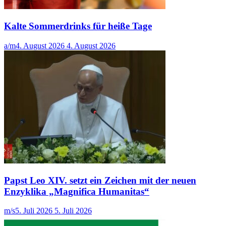
Kalte Sommerdrinks für heiße Tage
a/m
4. August 2026
4. August 2026
Papst Leo XIV. setzt ein Zeichen mit der neuen
Enzyklika „Magnifica Humanitas“
m/s
5. Juli 2026
5. Juli 2026