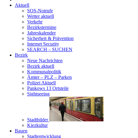
Aktuell
SOS-Notrufe
Wetter aktuell
Verkehr
Bezirkstermine
Jahreskalender
Sicherheit & Prävention
Internet Security
SEARCH – SUCHEN
Bezirk
Neue Nachrichten
Bezirk aktuell
Kommunalpolitik
Ämter – PLZ – Parken
Polizei Aktuell
Pankows 13 Ortsteile
Sightseeing
Stadtbilder
Kiezkultur
Bauen
Stadtentwicklung