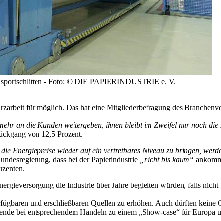
ransportschlitten - Foto: © DIE PAPIERINDUSTRIE e. V.
t Kurzarbeit für möglich. Das hat eine Mitgliederbefragung des Bra
ehr an die Kunden weitergeben, ihnen bleibt im Zweifel nur noch die
rückgang von 12,5 Prozent.
t, die Energiepreise wieder auf ein vertretbares Niveau zu bringen, we
ndesregierung, dass bei der Papierindustrie
„nicht bis kaum“
ankommen
uzenten.
nergieversorgung die Industrie über Jahre begleiten würden, falls nicht
erfügbaren und erschließbaren Quellen zu erhöhen. Auch dürften keine 
wende bei entsprechendem Handeln zu einem „Show-case“ für Europa u