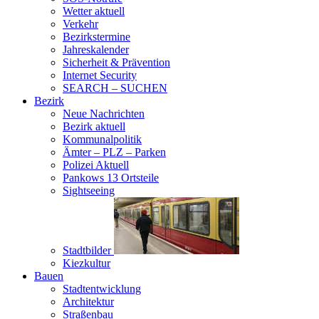
Wetter aktuell
Verkehr
Bezirkstermine
Jahreskalender
Sicherheit & Prävention
Internet Security
SEARCH – SUCHEN
Bezirk
Neue Nachrichten
Bezirk aktuell
Kommunalpolitik
Ämter – PLZ – Parken
Polizei Aktuell
Pankows 13 Ortsteile
Sightseeing
Stadtbilder
Kiezkultur
Bauen
Stadtentwicklung
Architektur
Straßenbau