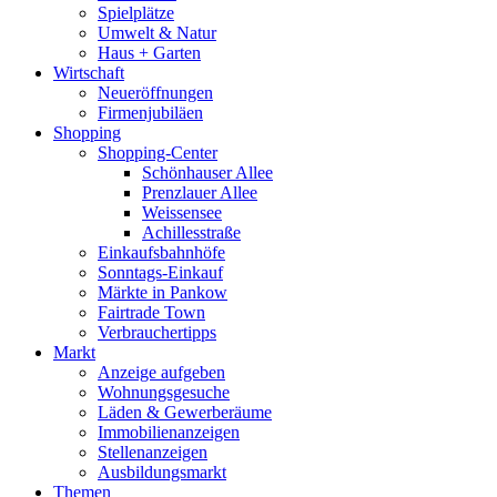
Spielplätze
Umwelt & Natur
Haus + Garten
Wirtschaft
Neueröffnungen
Firmenjubiläen
Shopping
Shopping-Center
Schönhauser Allee
Prenzlauer Allee
Weissensee
Achillesstraße
Einkaufsbahnhöfe
Sonntags-Einkauf
Märkte in Pankow
Fairtrade Town
Verbrauchertipps
Markt
Anzeige aufgeben
Wohnungsgesuche
Läden & Gewerberäume
Immobilienanzeigen
Stellenanzeigen
Ausbildungsmarkt
Themen