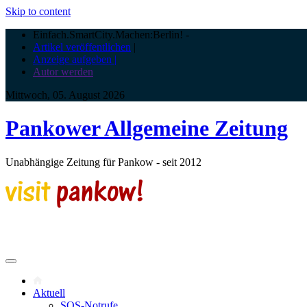
Skip to content
Einfach.SmartCity.Machen:Berlin!
-
Artikel veröffentlichen
|
Anzeige aufgeben |
Autor werden
Mittwoch, 05. August 2026
Pankower Allgemeine Zeitung
Unabhängige Zeitung für Pankow - seit 2012
Aktuell
SOS-Notrufe