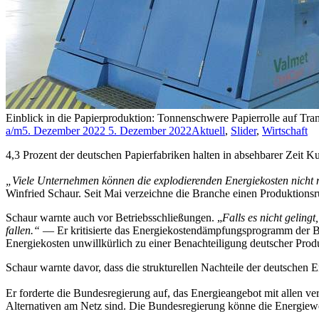
Einblick in die Papierproduktion: Tonnenschwere Papierrolle auf T
a/m
5. Dezember 2022
5. Dezember 2022
Aktuell
,
Slider
,
Wirtschaft
4,3 Prozent der deutschen Papierfabriken halten in absehbarer Zei
„Viele Unternehmen können die explodierenden Energiekosten nicht m
Winfried Schaur. Seit Mai verzeichne die Branche einen Produktions
Schaur warnte auch vor Betriebsschließungen. „
Falls es nicht geling
fallen.“
— Er kritisierte das Energiekostendämpfungsprogramm der Bu
Energiekosten unwillkürlich zu einer Benachteiligung deutscher Prod
Schaur warnte davor, dass die strukturellen Nachteile der deutschen E
Er forderte die Bundesregierung auf, das Energieangebot mit allen v
Alternativen am Netz sind. Die Bundesregierung könne die Energie