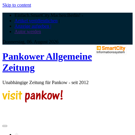
Skip to content
Einfach.SmartCity.Machen:Berlin!
-
Artikel veröffentlichen
|
Anzeige aufgeben |
Autor werden
Donnerstag, 06. August 2026
Pankower Allgemeine
Zeitung
Unabhängige Zeitung für Pankow - seit 2012