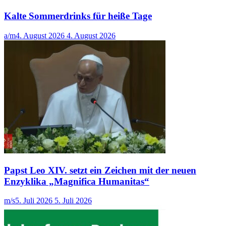
Kalte Sommerdrinks für heiße Tage
a/m
4. August 2026
4. August 2026
Papst Leo XIV. setzt ein Zeichen mit der neuen
Enzyklika „Magnifica Humanitas“
m/s
5. Juli 2026
5. Juli 2026