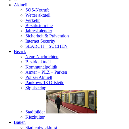
Aktuell
SOS-Notrufe
Wetter aktuell
Verkehr
Bezirkstermine
Jahreskalender
Sicherheit & Prävention
Internet Security
SEARCH – SUCHEN
Bezirk
Neue Nachrichten
Bezirk aktuell
Kommunalpolitik
Ämter – PLZ – Parken
Polizei Aktuell
Pankows 13 Ortsteile
Sightseeing
Stadtbilder
Kiezkultur
Bauen
Stadtentwicklung