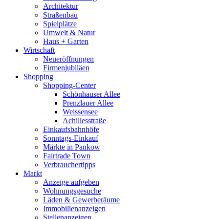
Architektur
Straßenbau
Spielplätze
Umwelt & Natur
Haus + Garten
Wirtschaft
Neueröffnungen
Firmenjubiläen
Shopping
Shopping-Center
Schönhauser Allee
Prenzlauer Allee
Weissensee
Achillesstraße
Einkaufsbahnhöfe
Sonntags-Einkauf
Märkte in Pankow
Fairtrade Town
Verbrauchertipps
Markt
Anzeige aufgeben
Wohnungsgesuche
Läden & Gewerberäume
Immobilienanzeigen
Stellenanzeigen