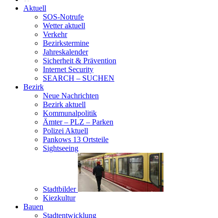
Aktuell
SOS-Notrufe
Wetter aktuell
Verkehr
Bezirkstermine
Jahreskalender
Sicherheit & Prävention
Internet Security
SEARCH – SUCHEN
Bezirk
Neue Nachrichten
Bezirk aktuell
Kommunalpolitik
Ämter – PLZ – Parken
Polizei Aktuell
Pankows 13 Ortsteile
Sightseeing
Stadtbilder
Kiezkultur
Bauen
Stadtentwicklung