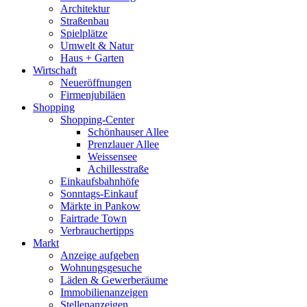
Architektur
Straßenbau
Spielplätze
Umwelt & Natur
Haus + Garten
Wirtschaft
Neueröffnungen
Firmenjubiläen
Shopping
Shopping-Center
Schönhauser Allee
Prenzlauer Allee
Weissensee
Achillesstraße
Einkaufsbahnhöfe
Sonntags-Einkauf
Märkte in Pankow
Fairtrade Town
Verbrauchertipps
Markt
Anzeige aufgeben
Wohnungsgesuche
Läden & Gewerberäume
Immobilienanzeigen
Stellenanzeigen