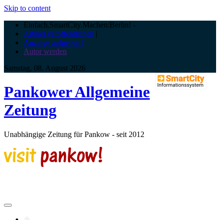
Skip to content
Einfach.SmartCity.Machen:Berlin!
-
Artikel veröffentlichen
|
Anzeige aufgeben |
Autor werden
Samstag, 08. August 2026
Pankower Allgemeine
Zeitung
Unabhängige Zeitung für Pankow - seit 2012