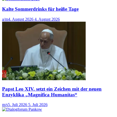
Kalte Sommerdrinks für heiße Tage
a/m
4. August 2026
4. August 2026
Papst Leo XIV. setzt ein Zeichen mit der neuen
Enzyklika „Magnifica Humanitas“
m/s
5. Juli 2026
5. Juli 2026