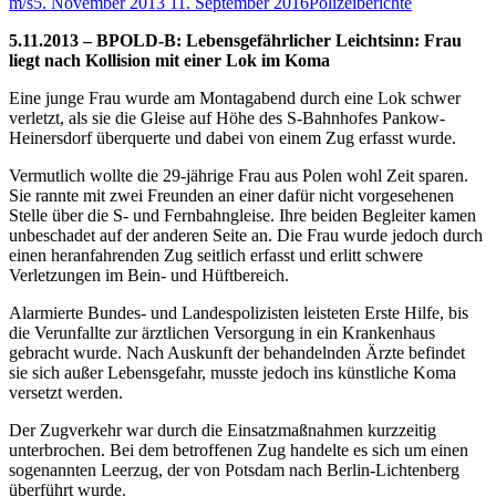
m/s
5. November 2013
11. September 2016
Polizeiberichte
5.11.2013 – BPOLD-B: Lebensgefährlicher Leichtsinn: Frau
liegt nach Kollision mit einer Lok im Koma
Eine junge Frau wurde am Montagabend durch eine Lok schwer
verletzt, als sie die Gleise auf Höhe des S-Bahnhofes Pankow-
Heinersdorf überquerte und dabei von einem Zug erfasst wurde.
Vermutlich wollte die 29-jährige Frau aus Polen wohl Zeit sparen.
Sie rannte mit zwei Freunden an einer dafür nicht vorgesehenen
Stelle über die S- und Fernbahngleise. Ihre beiden Begleiter kamen
unbeschadet auf der anderen Seite an. Die Frau wurde jedoch durch
einen heranfahrenden Zug seitlich erfasst und erlitt schwere
Verletzungen im Bein- und Hüftbereich.
Alarmierte Bundes- und Landespolizisten leisteten Erste Hilfe, bis
die Verunfallte zur ärztlichen Versorgung in ein Krankenhaus
gebracht wurde. Nach Auskunft der behandelnden Ärzte befindet
sie sich außer Lebensgefahr, musste jedoch ins künstliche Koma
versetzt werden.
Der Zugverkehr war durch die Einsatzmaßnahmen kurzzeitig
unterbrochen. Bei dem betroffenen Zug handelte es sich um einen
sogenannten Leerzug, der von Potsdam nach Berlin-Lichtenberg
überführt wurde.