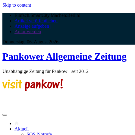
Skip to content
Einfach.SmartCity.Machen:Berlin!
-
Artikel veröffentlichen
|
Anzeige aufgeben |
Autor werden
Donnerstag, 06. August 2026
Pankower Allgemeine Zeitung
Unabhängige Zeitung für Pankow - seit 2012
Aktuell
SOS-Notrufe