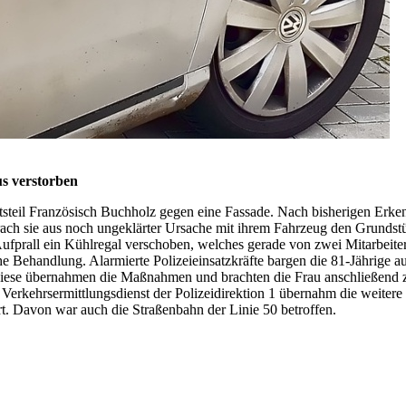
s verstorben
tsteil Französisch Buchholz gegen eine Fassade. Nach bisherigen Erken
rach sie aus noch ungeklärter Ursache mit ihrem Fahrzeug den Grundstü
prall ein Kühlregal verschoben, welches gerade von zwei Mitarbeiter
nische Behandlung. Alarmierte Polizeieinsatzkräfte bargen die 81-Jähri
n. Diese übernahmen die Maßnahmen und brachten die Frau anschließend 
 Verkehrsermittlungsdienst der Polizeidirektion 1 übernahm die weitere
. Davon war auch die Straßenbahn der Linie 50 betroffen.