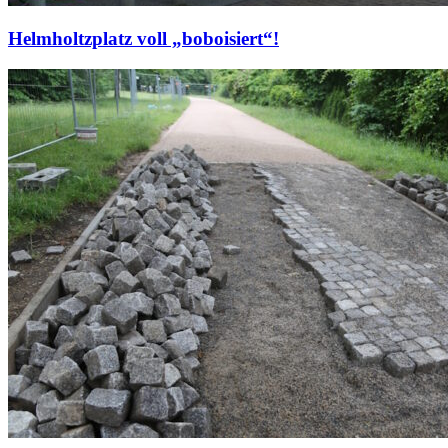
Helmholtzplatz voll „boboisiert“!