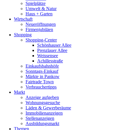
Spielplätze
Umwelt & Natur
Haus + Garten
Wirtschaft
Neueröffnungen
Firmenjubiläen
Shopping
Shopping-Center
Schönhauser Allee
Prenzlauer Allee
Weissensee
Achillesstraße
Einkaufsbahnhöfe
Sonntags-Einkauf
Märkte in Pankow
Fairtrade Town
Verbrauchertipps
Markt
Anzeige aufgeben
Wohnungsgesuche
Läden & Gewerberäume
Immobilienanzeigen
Stellenanzeigen
Ausbildungsmarkt
Themen