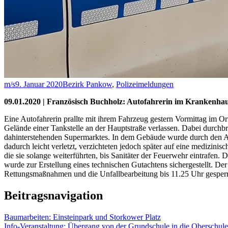
m/s
9. Januar 2020
Bezirk Pankow
,
Polizeimeldungen
09.01.2020 | Französisch Buchholz: Autofahrerin im Krankenhau
Eine Autofahrerin prallte mit ihrem Fahrzeug gestern Vormittag im Or
Gelände einer Tankstelle an der Hauptstraße verlassen. Dabei durchb
dahinterstehenden Supermarktes. In dem Gebäude wurde durch den Auf
dadurch leicht verletzt, verzichteten jedoch später auf eine medizi
die sie solange weiterführten, bis Sanitäter der Feuerwehr eintrafe
wurde zur Erstellung eines technischen Gutachtens sichergestellt. Der
Rettungsmaßnahmen und die Unfallbearbeitung bis 11.25 Uhr gesperrt
Beitragsnavigation
Baumarbeiten: Einsteinpark und Storkower Platz
Info-Veranstaltung: Übergang von der Grundschule in die Oberschule