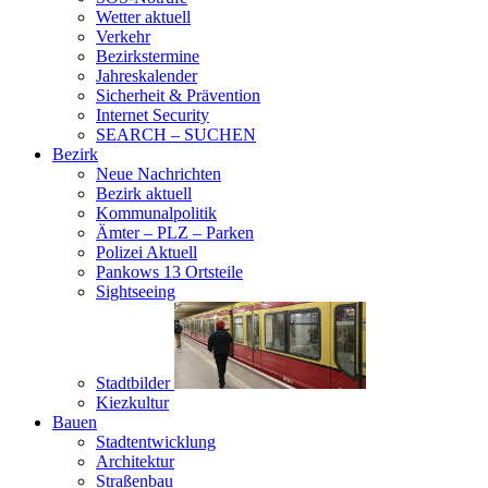
Wetter aktuell
Verkehr
Bezirkstermine
Jahreskalender
Sicherheit & Prävention
Internet Security
SEARCH – SUCHEN
Bezirk
Neue Nachrichten
Bezirk aktuell
Kommunalpolitik
Ämter – PLZ – Parken
Polizei Aktuell
Pankows 13 Ortsteile
Sightseeing
Stadtbilder
Kiezkultur
Bauen
Stadtentwicklung
Architektur
Straßenbau