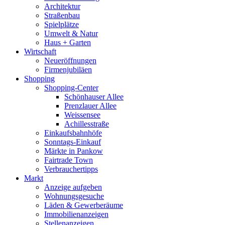
Architektur
Straßenbau
Spielplätze
Umwelt & Natur
Haus + Garten
Wirtschaft
Neueröffnungen
Firmenjubiläen
Shopping
Shopping-Center
Schönhauser Allee
Prenzlauer Allee
Weissensee
Achillesstraße
Einkaufsbahnhöfe
Sonntags-Einkauf
Märkte in Pankow
Fairtrade Town
Verbrauchertipps
Markt
Anzeige aufgeben
Wohnungsgesuche
Läden & Gewerberäume
Immobilienanzeigen
Stellenanzeigen