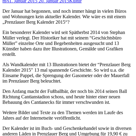
m/s
1. Januar 2015
20. Januar 2015
Kultur
Der Januar hat begonnen, und noch immer hängt in vielen Büros
und Wohnungen kein aktueller Kalender. Wie wäre es mit einem
„Prenzlauer Berg Kalender 2015“?
Ein besonderer Kalender wird seit Spätherbst 2014 von Stephan
Müller verlegt. Der Historiker hat mit seinem “Geschichtsbüro
Müller” einzelne Orte und Begebenheiten ausgesucht und 13
Künstler haben dazu ihre Illustrationen, Gemälde und Grafiken
erstellt.
Als Wandkalender mit 13 Illustrationen bietet der “Prenzlauer Berg
Kalender 2015″ 13 mal spannende Geschichte. So wird u.a. die
Einsame Pappel, die Sprengung der Gasometer oder der Mauerfall
im Prenzlauer Berg beleuchtet.
Den Anfang macht der Fußballbär, der noch bis 2014 seinen Ball
Richtung Cantianstadion schoss, und heute hinter einer neuen
Bebauung des Cantianecks für immer verschwunden ist.
Weitere Bilder und Texte zu den Themen werden im Laufe des
Jahres auf der Internetseite veröffentlicht.
Der Kalender ist im Buch- und Geschenkehandel sowie in diversen
anderen Läden in Prenzlauer Berg und Umgebung für 19,90 € zu