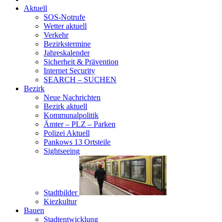
Aktuell
SOS-Notrufe
Wetter aktuell
Verkehr
Bezirkstermine
Jahreskalender
Sicherheit & Prävention
Internet Security
SEARCH – SUCHEN
Bezirk
Neue Nachrichten
Bezirk aktuell
Kommunalpolitik
Ämter – PLZ – Parken
Polizei Aktuell
Pankows 13 Ortsteile
Sightseeing
Stadtbilder
Kiezkultur
Bauen
Stadtentwicklung