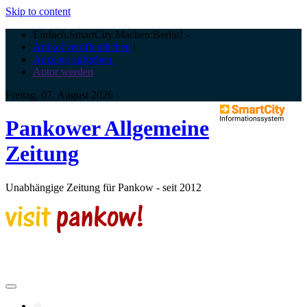
Skip to content
Einfach.SmartCity.Machen:Berlin!
-
Artikel veröffentlichen
|
Anzeige aufgeben |
Autor werden
Freitag, 07. August 2026
Pankower Allgemeine
Zeitung
Unabhängige Zeitung für Pankow - seit 2012