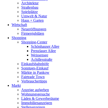
Architektur
Straßenbau
Spielplätze
Umwelt & Natur
Haus + Garten
Wirtschaft
Neueröffnungen
Firmenjubiläen
Shopping
Shopping-Center
Schönhauser Allee
Prenzlauer Allee
Weissensee
Achillesstraße
Einkaufsbahnhöfe
Sonntags-Einkauf
Märkte in Pankow
Fairtrade Town
Verbrauchertipps
Markt
Anzeige aufgeben
Wohnungsgesuche
Läden & Gewerberäume
Immobilienanzeigen
Stellenanzeigen