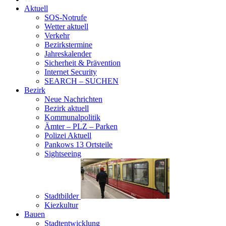
Aktuell
SOS-Notrufe
Wetter aktuell
Verkehr
Bezirkstermine
Jahreskalender
Sicherheit & Prävention
Internet Security
SEARCH – SUCHEN
Bezirk
Neue Nachrichten
Bezirk aktuell
Kommunalpolitik
Ämter – PLZ – Parken
Polizei Aktuell
Pankows 13 Ortsteile
Sightseeing
Stadtbilder
Kiezkultur
Bauen
Stadtentwicklung