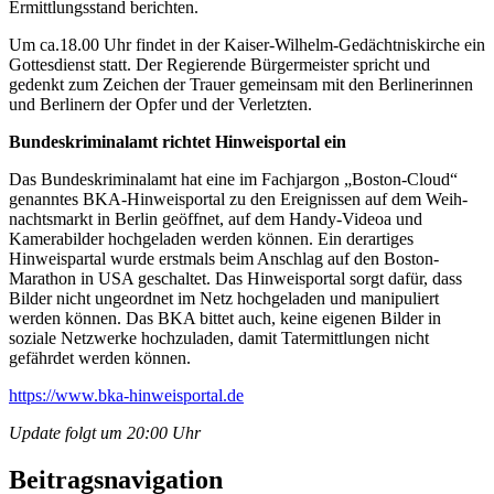
Ermittlungsstand berichten.
Um ca.18.00 Uhr findet in der Kaiser-Wilhelm-Gedächtniskirche ein
Gottesdienst statt. Der Regierende Bürgermeister spricht und
gedenkt zum Zeichen der Trauer gemeinsam mit den Berlinerinnen
und Berlinern der Opfer und der Verletzten.
Bundeskriminalamt richtet Hinweisportal ein
Das Bundeskriminalamt hat eine im Fachjargon „Boston-Cloud“
genanntes BKA-Hinweisportal zu den Er­eig­nis­sen auf dem Weih­
nachts­markt in Ber­lin ge­öff­net, auf dem Handy-Videoa und
Kamerabilder hochgeladen werden können. Ein derartiges
Hinweispartal wurde erstmals beim Anschlag auf den Boston-
Marathon in USA geschaltet. Das Hinweisportal sorgt dafür, dass
Bilder nicht ungeordnet im Netz hochgeladen und manipuliert
werden können. Das BKA bittet auch, keine eigenen Bilder in
soziale Netzwerke hochzuladen, damit Tatermittlungen nicht
gefährdet werden können.
https://www.bka-hinweisportal.de
Update folgt um 20:00 Uhr
Beitragsnavigation