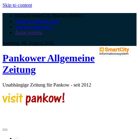
Skip to content
Einfach.SmartCity.Machen:Berlin!
-
Artikel veröffentlichen
|
Anzeige aufgeben |
Autor werden
Samstag, 08. August 2026
Pankower Allgemeine
Zeitung
Unabhängige Zeitung für Pankow - seit 2012