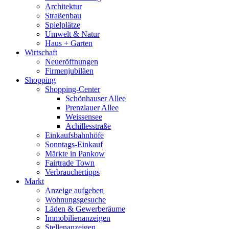
Architektur
Straßenbau
Spielplätze
Umwelt & Natur
Haus + Garten
Wirtschaft
Neueröffnungen
Firmenjubiläen
Shopping
Shopping-Center
Schönhauser Allee
Prenzlauer Allee
Weissensee
Achillesstraße
Einkaufsbahnhöfe
Sonntags-Einkauf
Märkte in Pankow
Fairtrade Town
Verbrauchertipps
Markt
Anzeige aufgeben
Wohnungsgesuche
Läden & Gewerberäume
Immobilienanzeigen
Stellenanzeigen