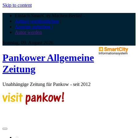
Skip to content
Einfach.SmartCity.Machen:Berlin!
-
Artikel veröffentlichen
|
Anzeige aufgeben |
Autor werden
Sonntag, 09. August 2026
Pankower Allgemeine
Zeitung
Unabhängige Zeitung für Pankow - seit 2012