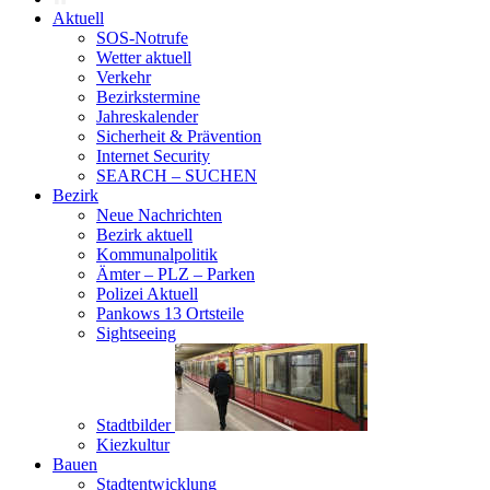
Aktuell
SOS-Notrufe
Wetter aktuell
Verkehr
Bezirkstermine
Jahreskalender
Sicherheit & Prävention
Internet Security
SEARCH – SUCHEN
Bezirk
Neue Nachrichten
Bezirk aktuell
Kommunalpolitik
Ämter – PLZ – Parken
Polizei Aktuell
Pankows 13 Ortsteile
Sightseeing
Stadtbilder
Kiezkultur
Bauen
Stadtentwicklung