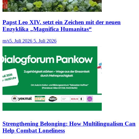
Papst Leo XIV. setzt ein Zeichen mit der neuen
Enzyklika „Magnifica Humanitas“
m/s
5. Juli 2026
5. Juli 2026
Strengthening Belonging: How Multilingualism Can
Help Combat Loneliness