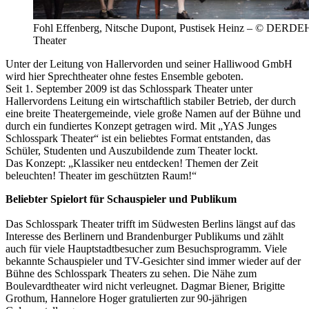
Fohl Effenberg, Nitsche Dupont, Pustisek Heinz – © DERDE
Theater
Unter der Leitung von Hallervorden und seiner Halliwood GmbH
wird hier Sprechtheater ohne festes Ensemble geboten.
Seit 1. September 2009 ist das Schlosspark Theater unter
Hallervordens Leitung ein wirtschaftlich stabiler Betrieb, der durch
eine breite Theatergemeinde, viele große Namen auf der Bühne und
durch ein fundiertes Konzept getragen wird. Mit „YAS Junges
Schlosspark Theater“ ist ein beliebtes Format entstanden, das
Schüler, Studenten und Auszubildende zum Theater lockt.
Das Konzept: „Klassiker neu entdecken! Themen der Zeit
beleuchten! Theater im geschützten Raum!“
Beliebter Spielort für Schauspieler und Publikum
Das Schlosspark Theater trifft im Südwesten Berlins längst auf das
Interesse des Berlinern und Brandenburger Publikums und zählt
auch für viele Hauptstadtbesucher zum Besuchsprogramm. Viele
bekannte Schauspieler und TV-Gesichter sind immer wieder auf der
Bühne des Schlosspark Theaters zu sehen. Die Nähe zum
Boulevardtheater wird nicht verleugnet. Dagmar Biener, Brigitte
Grothum, Hannelore Hoger gratulierten zur 90-jährigen