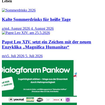
Leben
Kalte Sommerdrinks für heiße Tage
a/m
4. August 2026
4. August 2026
Papst Leo XIV. setzt ein Zeichen mit der neuen
Enzyklika „Magnifica Humanitas“
m/s
5. Juli 2026
5. Juli 2026