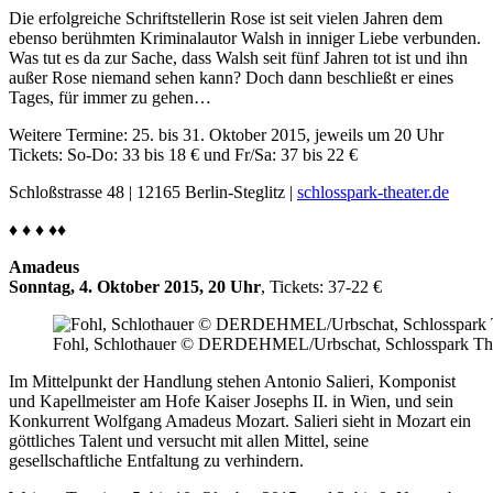
Die erfolgreiche Schriftstellerin Rose ist seit vielen Jahren dem
ebenso berühmten Kriminalautor Walsh in inniger Liebe verbunden.
Was tut es da zur Sache, dass Walsh seit fünf Jahren tot ist und ihn
außer Rose niemand sehen kann? Doch dann beschließt er eines
Tages, für immer zu gehen…
Weitere Termine: 25. bis 31. Oktober 2015, jeweils um 20 Uhr
Tickets: So-Do: 33 bis 18 € und Fr/Sa: 37 bis 22 €
Schloßstrasse 48 | 12165 Berlin-Steglitz |
schlosspark-theater.de
♦ ♦ ♦ ♦♦
Amadeus
Sonntag, 4. Oktober 2015, 20 Uhr
, Tickets: 37-22 €
Fohl, Schlothauer © DERDEHMEL/Urbschat, Schlosspark Th
Im Mittelpunkt der Handlung stehen Antonio Salieri, Komponist
und Kapellmeister am Hofe Kaiser Josephs II. in Wien, und sein
Konkurrent Wolfgang Amadeus Mozart. Salieri sieht in Mozart ein
göttliches Talent und versucht mit allen Mittel, seine
gesellschaftliche Entfaltung zu verhindern.