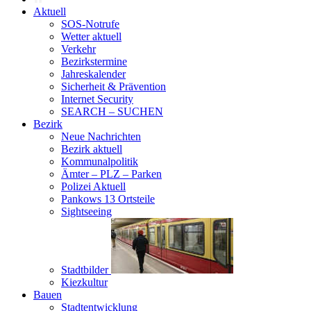
Aktuell
SOS-Notrufe
Wetter aktuell
Verkehr
Bezirkstermine
Jahreskalender
Sicherheit & Prävention
Internet Security
SEARCH – SUCHEN
Bezirk
Neue Nachrichten
Bezirk aktuell
Kommunalpolitik
Ämter – PLZ – Parken
Polizei Aktuell
Pankows 13 Ortsteile
Sightseeing
Stadtbilder
Kiezkultur
Bauen
Stadtentwicklung