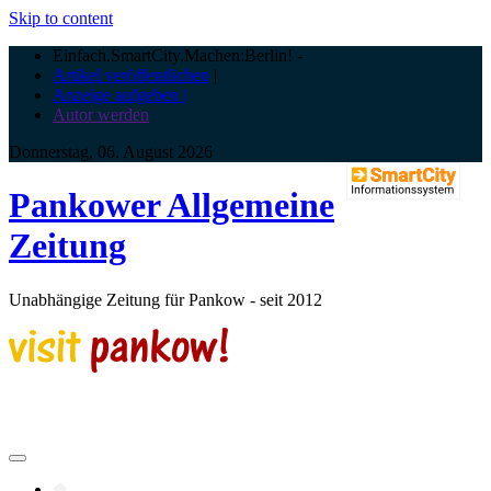
Skip to content
Einfach.SmartCity.Machen:Berlin!
-
Artikel veröffentlichen
|
Anzeige aufgeben |
Autor werden
Donnerstag, 06. August 2026
Pankower Allgemeine
Zeitung
Unabhängige Zeitung für Pankow - seit 2012