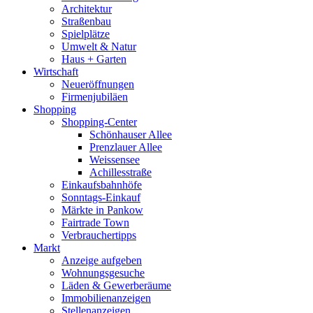
Architektur
Straßenbau
Spielplätze
Umwelt & Natur
Haus + Garten
Wirtschaft
Neueröffnungen
Firmenjubiläen
Shopping
Shopping-Center
Schönhauser Allee
Prenzlauer Allee
Weissensee
Achillesstraße
Einkaufsbahnhöfe
Sonntags-Einkauf
Märkte in Pankow
Fairtrade Town
Verbrauchertipps
Markt
Anzeige aufgeben
Wohnungsgesuche
Läden & Gewerberäume
Immobilienanzeigen
Stellenanzeigen