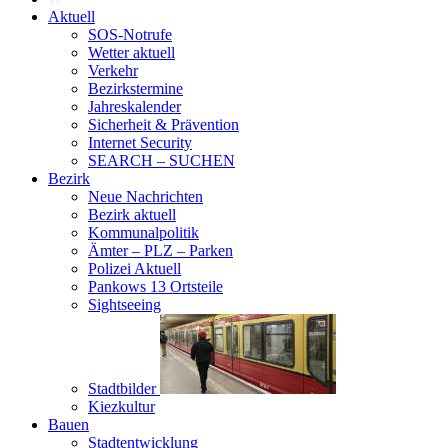
Aktuell
SOS-Notrufe
Wetter aktuell
Verkehr
Bezirkstermine
Jahreskalender
Sicherheit & Prävention
Internet Security
SEARCH – SUCHEN
Bezirk
Neue Nachrichten
Bezirk aktuell
Kommunalpolitik
Ämter – PLZ – Parken
Polizei Aktuell
Pankows 13 Ortsteile
Sightseeing
Stadtbilder
Kiezkultur
Bauen
Stadtentwicklung