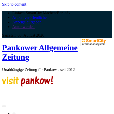
Skip to content
Einfach.SmartCity.Machen:Berlin!
-
Artikel veröffentlichen
|
Anzeige aufgeben |
Autor werden
Samstag, 08. August 2026
Pankower Allgemeine
Zeitung
Unabhängige Zeitung für Pankow - seit 2012