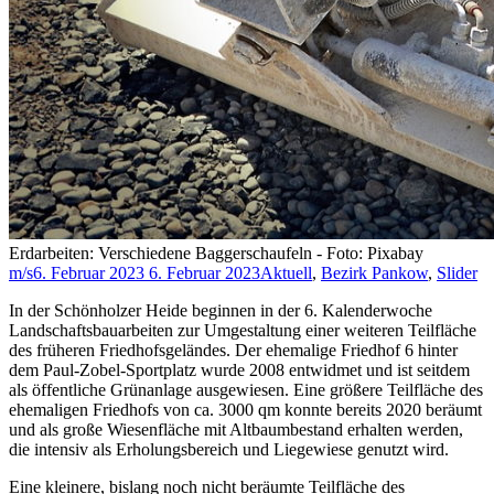
Erdarbeiten: Verschiedene Baggerschaufeln - Foto: Pixabay
m/s
6. Februar 2023
6. Februar 2023
Aktuell
,
Bezirk Pankow
,
Slider
In der Schönholzer Heide beginnen in der 6. Kalenderwoche
Landschaftsbauarbeiten zur Umgestaltung einer weiteren Teilfläche
des früheren Friedhofsgeländes. Der ehemalige Friedhof 6 hinter
dem Paul-Zobel-Sportplatz wurde 2008 entwidmet und ist seitdem
als öffentliche Grünanlage ausgewiesen. Eine größere Teilfläche des
ehemaligen Friedhofs von ca. 3000 qm konnte bereits 2020 beräumt
und als große Wiesenfläche mit Altbaumbestand erhalten werden,
die intensiv als Erholungsbereich und Liegewiese genutzt wird.
Eine kleinere, bislang noch nicht beräumte Teilfläche des