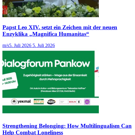
Papst Leo XIV. setzt ein Zeichen mit der neuen
Enzyklika „Magnifica Humanitas“
m/s
5. Juli 2026
5. Juli 2026
Strengthening Belonging: How Multilingualism Can
Help Combat Loneliness