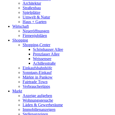
Architektur
Straßenbau
Spielplätze
Umwelt & Natur
Haus + Garten
Wirtschaft
Neueröffnungen
Firmenjubiläen
Shopping
Shopping-Center
Schönhauser Allee
Prenzlauer Allee
Weissensee
Achillesstraße
Einkaufsbahnhöfe
Sonntags-Einkauf
Märkte in Pankow
Fairtrade Town
Verbrauchertipps
Markt
Anzeige aufgeben
Wohnungsgesuche
Läden & Gewerberäume
Immobilienanzeigen
Stellenanzeigen