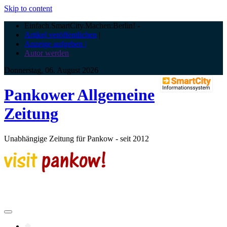
Skip to content
Einfach.SmartCity.Machen:Berlin!
-
Artikel veröffentlichen
|
Anzeige aufgeben |
Autor werden
Donnerstag, 06. August 2026
Pankower Allgemeine
Zeitung
Unabhängige Zeitung für Pankow - seit 2012