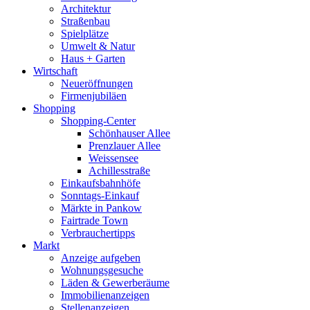
Architektur
Straßenbau
Spielplätze
Umwelt & Natur
Haus + Garten
Wirtschaft
Neueröffnungen
Firmenjubiläen
Shopping
Shopping-Center
Schönhauser Allee
Prenzlauer Allee
Weissensee
Achillesstraße
Einkaufsbahnhöfe
Sonntags-Einkauf
Märkte in Pankow
Fairtrade Town
Verbrauchertipps
Markt
Anzeige aufgeben
Wohnungsgesuche
Läden & Gewerberäume
Immobilienanzeigen
Stellenanzeigen