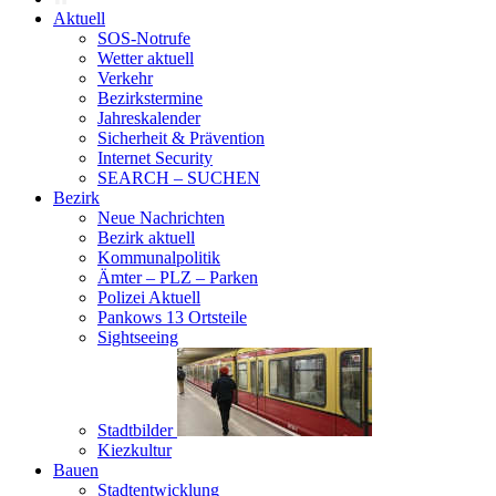
Aktuell
SOS-Notrufe
Wetter aktuell
Verkehr
Bezirkstermine
Jahreskalender
Sicherheit & Prävention
Internet Security
SEARCH – SUCHEN
Bezirk
Neue Nachrichten
Bezirk aktuell
Kommunalpolitik
Ämter – PLZ – Parken
Polizei Aktuell
Pankows 13 Ortsteile
Sightseeing
Stadtbilder
Kiezkultur
Bauen
Stadtentwicklung