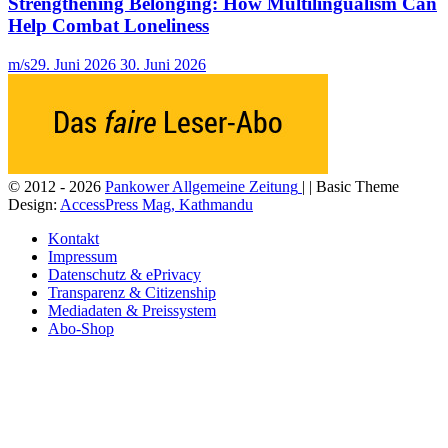
Strengthening Belonging: How Multilingualism Can
Help Combat Loneliness
m/s
29. Juni 2026
30. Juni 2026
© 2012 - 2026
Pankower Allgemeine Zeitung
| | Basic Theme
Design:
AccessPress Mag, Kathmandu
Kontakt
Impressum
Datenschutz & ePrivacy
Transparenz & Citizenship
Mediadaten & Preissystem
Abo-Shop