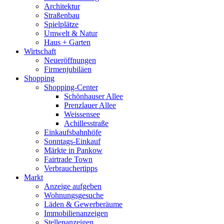
Architektur
Straßenbau
Spielplätze
Umwelt & Natur
Haus + Garten
Wirtschaft
Neueröffnungen
Firmenjubiläen
Shopping
Shopping-Center
Schönhauser Allee
Prenzlauer Allee
Weissensee
Achillesstraße
Einkaufsbahnhöfe
Sonntags-Einkauf
Märkte in Pankow
Fairtrade Town
Verbrauchertipps
Markt
Anzeige aufgeben
Wohnungsgesuche
Läden & Gewerberäume
Immobilienanzeigen
Stellenanzeigen