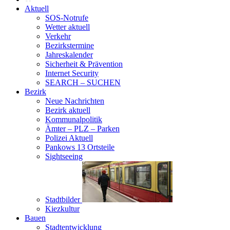
Aktuell
SOS-Notrufe
Wetter aktuell
Verkehr
Bezirkstermine
Jahreskalender
Sicherheit & Prävention
Internet Security
SEARCH – SUCHEN
Bezirk
Neue Nachrichten
Bezirk aktuell
Kommunalpolitik
Ämter – PLZ – Parken
Polizei Aktuell
Pankows 13 Ortsteile
Sightseeing
Stadtbilder
Kiezkultur
Bauen
Stadtentwicklung