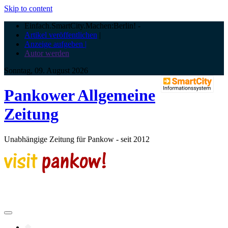
Skip to content
Einfach.SmartCity.Machen:Berlin!
-
Artikel veröffentlichen
|
Anzeige aufgeben |
Autor werden
Sonntag, 09. August 2026
Pankower Allgemeine
Zeitung
Unabhängige Zeitung für Pankow - seit 2012