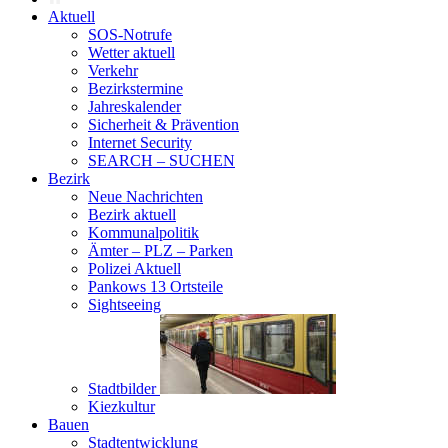
Aktuell
SOS-Notrufe
Wetter aktuell
Verkehr
Bezirkstermine
Jahreskalender
Sicherheit & Prävention
Internet Security
SEARCH – SUCHEN
Bezirk
Neue Nachrichten
Bezirk aktuell
Kommunalpolitik
Ämter – PLZ – Parken
Polizei Aktuell
Pankows 13 Ortsteile
Sightseeing
Stadtbilder
Kiezkultur
Bauen
Stadtentwicklung