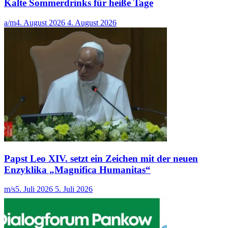
Kalte Sommerdrinks für heiße Tage
a/m
4. August 2026
4. August 2026
Papst Leo XIV. setzt ein Zeichen mit der neuen
Enzyklika „Magnifica Humanitas“
m/s
5. Juli 2026
5. Juli 2026