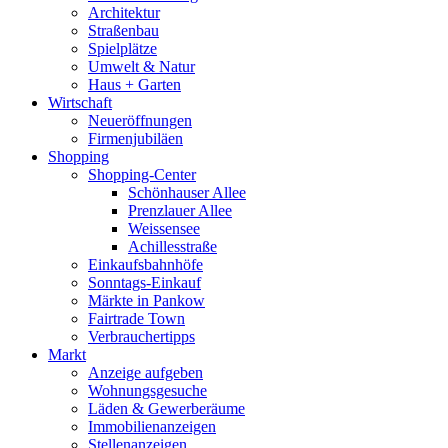
Architektur
Straßenbau
Spielplätze
Umwelt & Natur
Haus + Garten
Wirtschaft
Neueröffnungen
Firmenjubiläen
Shopping
Shopping-Center
Schönhauser Allee
Prenzlauer Allee
Weissensee
Achillesstraße
Einkaufsbahnhöfe
Sonntags-Einkauf
Märkte in Pankow
Fairtrade Town
Verbrauchertipps
Markt
Anzeige aufgeben
Wohnungsgesuche
Läden & Gewerberäume
Immobilienanzeigen
Stellenanzeigen