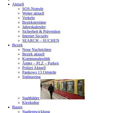
Aktuell
SOS-Notrufe
Wetter aktuell
Verkehr
Bezirkstermine
Jahreskalender
Sicherheit & Prävention
Internet Security
SEARCH – SUCHEN
Bezirk
Neue Nachrichten
Bezirk aktuell
Kommunalpolitik
Ämter – PLZ – Parken
Polizei Aktuell
Pankows 13 Ortsteile
Sightseeing
Stadtbilder
Kiezkultur
Bauen
Stadtentwicklung