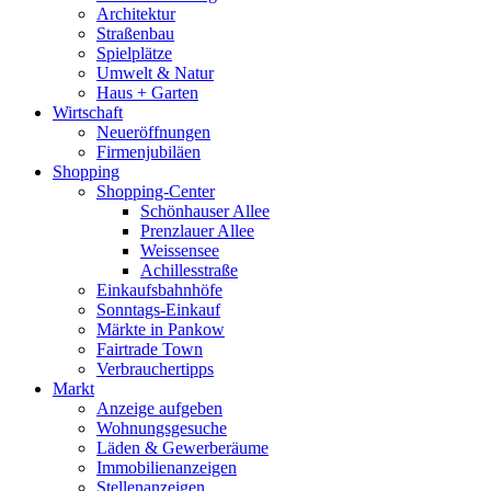
Architektur
Straßenbau
Spielplätze
Umwelt & Natur
Haus + Garten
Wirtschaft
Neueröffnungen
Firmenjubiläen
Shopping
Shopping-Center
Schönhauser Allee
Prenzlauer Allee
Weissensee
Achillesstraße
Einkaufsbahnhöfe
Sonntags-Einkauf
Märkte in Pankow
Fairtrade Town
Verbrauchertipps
Markt
Anzeige aufgeben
Wohnungsgesuche
Läden & Gewerberäume
Immobilienanzeigen
Stellenanzeigen