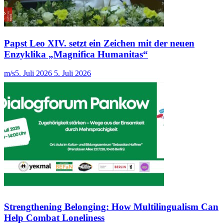
Papst Leo XIV. setzt ein Zeichen mit der neuen
Enzyklika „Magnifica Humanitas“
m/s
5. Juli 2026
5. Juli 2026
Strengthening Belonging: How Multilingualism Can
Help Combat Loneliness