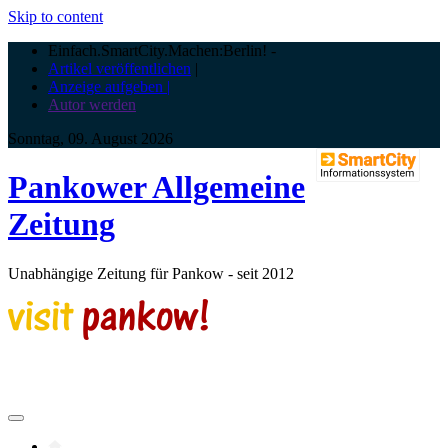
Skip to content
Einfach.SmartCity.Machen:Berlin!
-
Artikel veröffentlichen
|
Anzeige aufgeben |
Autor werden
Sonntag, 09. August 2026
Pankower Allgemeine
Zeitung
Unabhängige Zeitung für Pankow - seit 2012