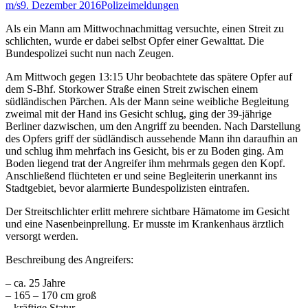
m/s
9. Dezember 2016
Polizeimeldungen
Als ein Mann am Mittwochnachmittag versuchte, einen Streit zu
schlichten, wurde er dabei selbst Opfer einer Gewalttat. Die
Bundespolizei sucht nun nach Zeugen.
Am Mittwoch gegen 13:15 Uhr beobachtete das spätere Opfer auf
dem S-Bhf. Storkower Straße einen Streit zwischen einem
südländischen Pärchen. Als der Mann seine weibliche Begleitung
zweimal mit der Hand ins Gesicht schlug, ging der 39-jährige
Berliner dazwischen, um den Angriff zu beenden. Nach Darstellung
des Opfers griff der südländisch aussehende Mann ihn daraufhin an
und schlug ihm mehrfach ins Gesicht, bis er zu Boden ging. Am
Boden liegend trat der Angreifer ihm mehrmals gegen den Kopf.
Anschließend flüchteten er und seine Begleiterin unerkannt ins
Stadtgebiet, bevor alarmierte Bundespolizisten eintrafen.
Der Streitschlichter erlitt mehrere sichtbare Hämatome im Gesicht
und eine Nasenbeinprellung. Er musste im Krankenhaus ärztlich
versorgt werden.
Beschreibung des Angreifers:
– ca. 25 Jahre
– 165 – 170 cm groß
– kräftige Statur